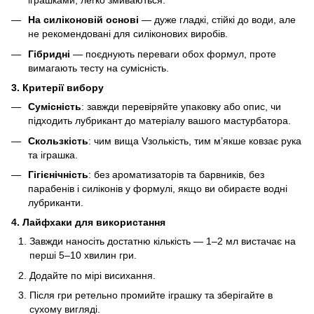
іграшками, легко змиваються.
На силіконовій основі
— дуже гладкі, стійкі до води, але
не рекомендовані для силіконових виробів.
Гібридні
— поєднують переваги обох формул, проте
вимагають тесту на сумісність.
3. Критерії вибору
Сумісність
: завжди перевіряйте упаковку або опис, чи
підходить лубрикант до матеріалу вашого мастурбатора.
Скользкість
: чим вища Vзолькість, тим м’якше ковзає рука
та іграшка.
Гігієнічність
: без ароматизаторів та барвників, без
парабенів і силіконів у формулі, якщо ви обираєте водні
лубриканти.
4. Лайфхаки для використання
Завжди наносіть достатню кількість — 1–2 мл вистачає на
перші 5–10 хвилин гри.
Додайте по мірі висихання.
Після гри ретельно промийте іграшку та зберігайте в
сухому вигляді.