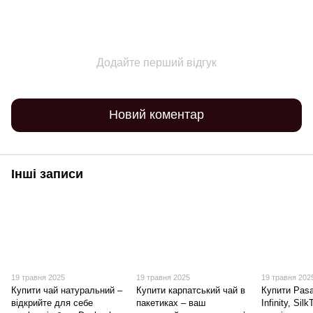
Додайте перший відгук
Новий коментар
Інші записи
19 травня 2025
19 травня 2025
19 травня 202
Купити чай натуральний –
Купити карпатський чай в
Купити Pasa
відкрийте для себе
пакетиках – ваш
Infinity, Sil