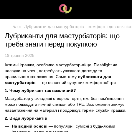
Блог
Лубриканти для мастурбаторів – комфорт і довговічніст
Лубриканти для мастурбаторів: що
треба знати перед покупкою
19 травня 2025
Інтимні іграшки, особливо мастурбатор-яйце, Fleshlight чи
насадки на член, потребують уважного догляду та
правильного зволоження. Саме тому
лубриканти для
мастурбаторів
— це основний супутник комфортної гри.
1. Чому лубрикант так важливий?
Мастурбатор у вкладиші створює тертя, яке без пом’якшення
може пошкодити ніжний силікон або TPE. Зволоження знижує
навантаження на матеріал і продовжує термін служби іграшки.
2. Види лубрикантів
На водній основі
— популярні, сумісні з будь-якими