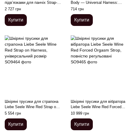
підв’язками для панчіх Strap-
Body — Universal Harness:
On-Me REBEL HARNESS - S
регульовані
2 727 грн
714 грн
Купити
Купити
Шкіряні трусики для страпона
Шкіряні трусики для вібратора
Liebe Seele Wine Red Strap on
Liebe Seele Wine Red Forced
Harness, універсальний розмір
Orgasm Strop, повністю
5 554 грн
10 999 грн
регульовані
Купити
Купити