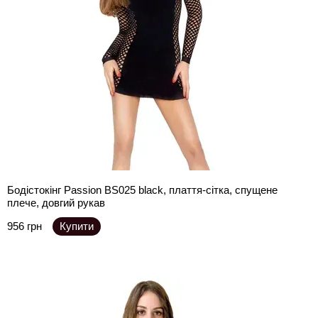
Бодістокінг Passion BS025 black, плаття-сітка, спущене
плече, довгий рукав
956 грн
Купити