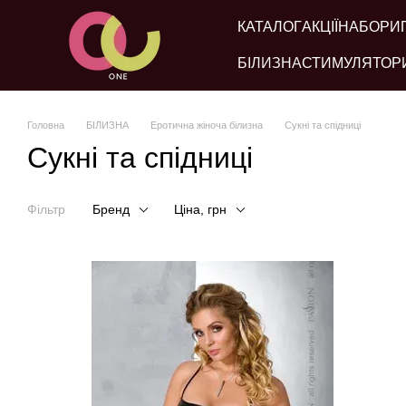
Перейти до основного контенту
КАТАЛОГ
АКЦІЇ
НАБОРИ
БІЛИЗНА
СТИМУЛЯТОР
Головна
БІЛИЗНА
Еротична жіноча білизна
Сукні та спідниці
Сукні та спідниці
Фільтр
Бренд
Ціна, грн