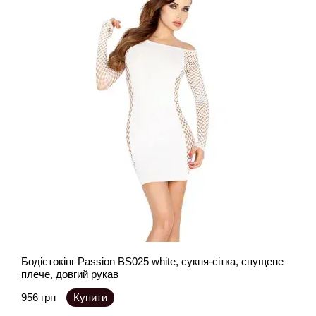
Бодістокінг Passion BS025 white, сукня-сітка, спущене
плече, довгий рукав
956 грн
Купити