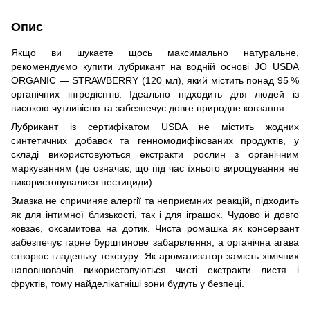
Опис
Якщо ви шукаєте щось максимально натуральне,
рекомендуємо купити лубрикант на водній основі JO USDA
ORGANIC — STRAWBERRY (120 мл), який містить понад 95 %
органічних інгредієнтів. Ідеально підходить для людей із
високою чутливістю та забезпечує довге природне ковзання.
Лубрикант із сертифікатом USDA не містить жодних
синтетичних добавок та генномодифікованих продуктів, у
складі використовуються екстракти рослин з органічним
маркуванням (це означає, що під час їхнього вирощування не
використовувалися пестициди).
Змазка не спричиняє алергії та неприємних реакцій, підходить
як для інтимної близькості, так і для іграшок. Чудово й довго
ковзає, оксамитова на дотик. Чиста ромашка як консервант
забезпечує гарне бурштинове забарвлення, а органічна агава
створює гладеньку текстуру. Як ароматизатор замість хімічних
наповнювачів використовуються чисті екстракти листя і
фруктів, тому найделікатніші зони будуть у безпеці.