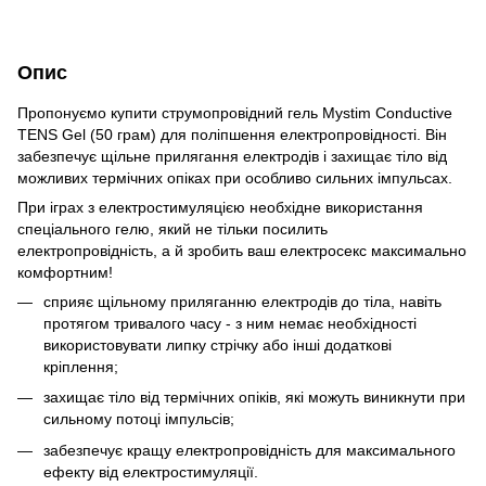
Опис
Пропонуємо купити струмопровідний гель Mystim Conductive
TENS Gel (50 грам) для поліпшення електропровідності. Він
забезпечує щільне прилягання електродів і захищає тіло від
можливих термічних опіках при особливо сильних імпульсах.
При іграх з електростимуляцією необхідне використання
спеціального гелю, який не тільки посилить
електропровідність, а й зробить ваш електросекс максимально
комфортним!
сприяє щільному приляганню електродів до тіла, навіть
протягом тривалого часу - з ним немає необхідності
використовувати липку стрічку або інші додаткові
кріплення;
захищає тіло від термічних опіків, які можуть виникнути при
сильному потоці імпульсів;
забезпечує кращу електропровідність для максимального
ефекту від електростимуляції.