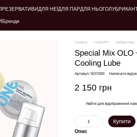
ПРЕЗЕРВАТИВИ
ДЛЯ НЕЇ
ДЛЯ ПАР
ДЛЯ НЬОГО
ЛУБРИКАН
И
Бренди
Головна
НАБОРИ
Набори Мікс
Special Mix OLO
Cooling Lube
Артикул: NO7000
Написати відгук
2 150 грн
Увійти
для відображення нак
%
Купити
Опис