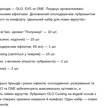
 брендів — OLO, EXS та ONE. Поєднує ароматизовані,
ціальними ефектами. Доповнений охолоджуючим лубрикантом
сті та комфорту. Ідеальний набір для нових відчуттів і
ral Sex, аромат “Полуниця” — 10 шт.
асичні, надтонкі) — 10 шт.
лоджуючим ефектом, 60 мл) — 1 шт.
ing (світяться у темряві) — 10 шт.
кі, з великою кількістю лубриканта) — 2 шт.
нкі) — 2 шт.
ьох брендів і різних ефектів: охолодження, розігрівання та
OLO та ONE забезпечують максимальну чутливість, а
 свіжих відчуттів. Лубрикант OLO Cooling на водній основі з
 створює приємне ковзання й комфорт. Один набір — повне
ентів.