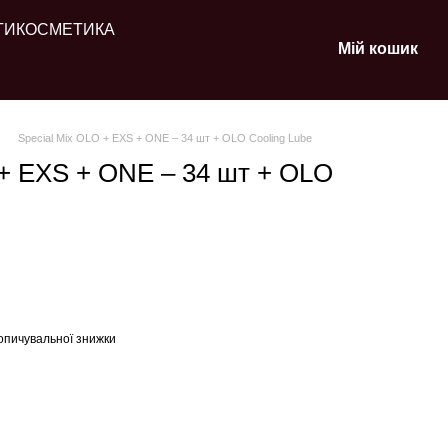
ТИ
КОСМЕТИКА
Мій кошик
Special Mix OLO + EXS + ONE – 34 шт + OLO Cooling Lube
 + EXS + ONE – 34 шт + OLO
опичувальної знижки