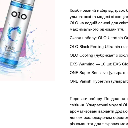
Комбінований набір від трьох
ультратонкі та моделі зі спе
OLO на водній основі для свіжо
максимального різноманіття.
Склад набору: OLO Ultrathin O
OLO Black Feeling Ultrathin (кл
OLO Cooling (лубрикант з охо
EXS Warming — 10 шт. EXS Glow
ONE Super Sensitive (ультратон
ONE Vanish Hyperthin (ультрато
Переваги набору: Поєднання тр
світіння. Ультратонкі моделі 
ароматизовані варіанти додають
легким охолоджуючим ефектом
різноманіття для яскравих мом