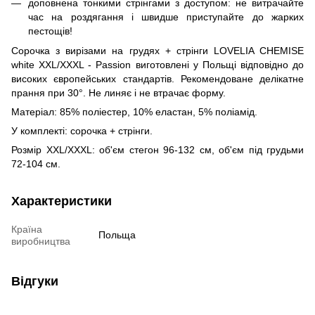
доповнена тонкими стрінгами з доступом: не витрачайте
час на роздягання і швидше приступайте до жарких
пестощів!
Сорочка з вирізами на грудях + стрінги LOVELIA CHEMISE
white XXL/XXXL - Passion виготовлені ​​у Польщі відповідно до
високих європейських стандартів. Рекомендоване делікатне
прання при 30°. Не линяє і не втрачає форму.
Матеріал: 85% поліестер, 10% еластан, 5% поліамід.
У комплекті: сорочка + стрінги.
Розмір XXL/XXXL: об'єм стегон 96-132 см, об'єм під грудьми
72-104 см.
Характеристики
Країна
Польща
виробництва
Відгуки