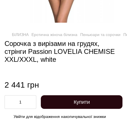
БІЛИЗНА
Еротична жіноча білизна
Пеньюари та сорочки
П
Сорочка з вирізами на грудях,
стрінги Passion LOVELIA CHEMISE
XXL/XXXL, white
2 441 грн
Купити
Увійти
для відображення накопичувальної знижки
%