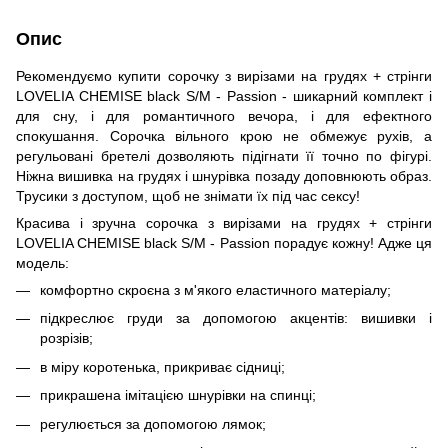
Опис
Рекомендуємо купити сорочку з вирізами на грудях + стрінги
LOVELIA CHEMISE black S/M - Passion - шикарний комплект і
для сну, і для романтичного вечора, і для ефектного
спокушання. Сорочка вільного крою не обмежує рухів, а
регульовані бретелі дозволяють підігнати її точно по фігурі.
Ніжна вишивка на грудях і шнурівка позаду доповнюють образ.
Трусики з доступом, щоб не знімати їх під час сексу!
Красива і зручна сорочка з вирізами на грудях + стрінги
LOVELIA CHEMISE black S/M - Passion порадує кожну! Адже ця
модель:
комфортно скроєна з м'якого еластичного матеріалу;
підкреслює груди за допомогою акцентів: вишивки і
розрізів;
в міру коротенька, прикриває сідниці;
прикрашена імітацією шнурівки на спинці;
регулюється за допомогою лямок;