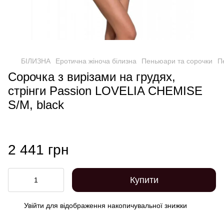
БІЛИЗНА
Еротична жіноча білизна
Пеньюари та сорочки
П
Сорочка з вирізами на грудях,
стрінги Passion LOVELIA CHEMISE
S/M, black
2 441 грн
Купити
Увійти
для відображення накопичувальної знижки
%