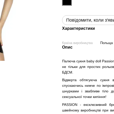
Повідомити, коли з'яв
Характеристики
Країна виробництва
Польща
Опис
Палюча сукня baby doll Passio
не тільки для простих рольов
БДСМ.
Відверта обтягуюча сукня в
спускаючись нижче по імпрові
шнурками і звабливе тіло д
сексуальної точки кипіння!
PASSION - ексклюзивний бр
швейному виробництві при вико