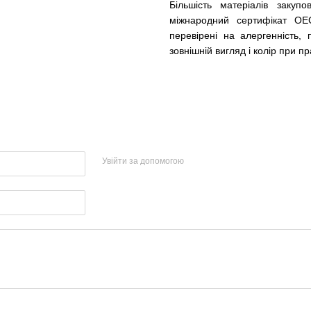
Більшість матеріалів закупо
міжнародний сертифікат OE
перевірені на алергенність,
зовнішній вигляд і колір при п
Увійти за допомогою