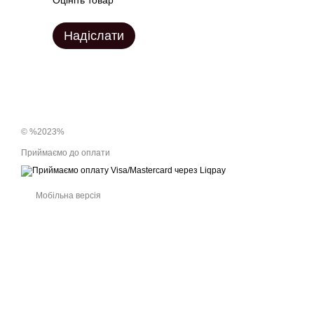
Надіслати
© %2023%
Приймаємо до оплати
Мобільна версія