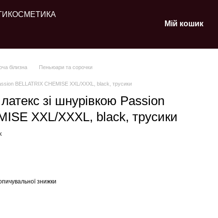
ТИ
КОСМЕТИКА
Мій кошик
оча білизна
Пеньюари та сорочки
Passion BELLATRIX CHEMISE XXL/XXXL, black, трусики
 латекс зі шнурівкою Passion
SE XXL/XXXL, black, трусики
к
опичувальної знижки