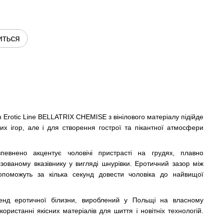
иться
n Erotic Line BELLATRIX CHEMISE з вінілового матеріалу підійде
их ігор, але і для створення гострої та пікантної атмосфери
певнено акцентує чоловічі пристрасті на грудях, плавно
зованому вказівнику у вигляді шнурівки. Еротичний зазор між
опоможуть за кілька секунд довести чоловіка до найвищої
енд еротичної білизни, вироблений у Польщі на власному
ристанні якісних матеріалів для шиття і новітніх технологій.