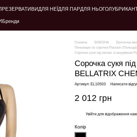
ПРЕЗЕРВАТИВИ
ДЛЯ НЕЇ
ДЛЯ ПАР
ДЛЯ НЬОГО
ЛУБРИКАН
И
Бренди
Головна
БІЛИЗНА
Еротична жін
Пеньюари та сорочки Passion (Польща)
Сорочка сукя під латекс зі шнурівкою 
Сорочка сукя під
BELLATRIX CHEMI
Артикул: EL10503
Написати відгу
2 012 грн
Увійти
для відображення нак
%
Колір