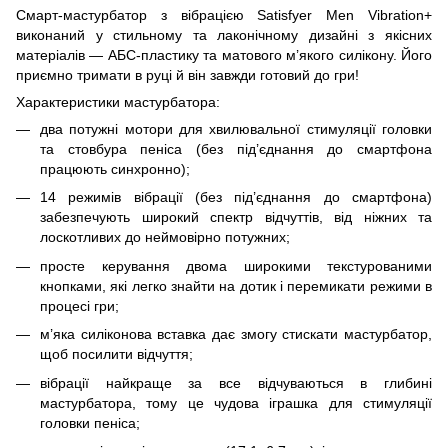
Смарт-мастурбатор з вібрацією Satisfyer Men Vibration+
виконаний у стильному та лаконічному дизайні з якісних
матеріалів — АБС-пластику та матового м’якого силікону. Його
приємно тримати в руці й він завжди готовий до гри!
Характеристики мастурбатора:
два потужні мотори для хвилювальної стимуляції головки
та стовбура пеніса (без під’єднання до смартфона
працюють синхронно);
14 режимів вібрації (без під’єднання до смартфона)
забезпечують широкий спектр відчуттів, від ніжних та
лоскотливих до неймовірно потужних;
просте керування двома широкими текстурованими
кнопками, які легко знайти на дотик і перемикати режими в
процесі гри;
м’яка силіконова вставка дає змогу стискати мастурбатор,
щоб посилити відчуття;
вібрації найкраще за все відчуваються в глибині
мастурбатора, тому це чудова іграшка для стимуляції
головки пеніса;