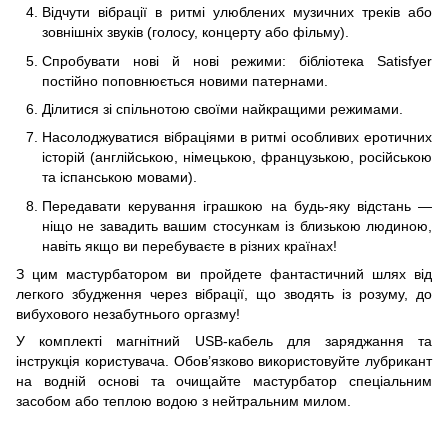
Відчути вібрації в ритмі улюблених музичних треків або
зовнішніх звуків (голосу, концерту або фільму).
Спробувати нові й нові режими: бібліотека Satisfyer
постійно поповнюється новими патернами.
Ділитися зі спільнотою своїми найкращими режимами.
Насолоджуватися вібраціями в ритмі особливих еротичних
історій (англійською, німецькою, французькою, російською
та іспанською мовами).
Передавати керування іграшкою на будь-яку відстань —
ніщо не завадить вашим стосункам із близькою людиною,
навіть якщо ви перебуваєте в різних країнах!
З цим мастурбатором ви пройдете фантастичний шлях від
легкого збудження через вібрації, що зводять із розуму, до
вибухового незабутнього оргазму!
У комплекті магнітний USB-кабель для заряджання та
інструкція користувача. Обов’язково використовуйте лубрикант
на водній основі та очищайте мастурбатор спеціальним
засобом або теплою водою з нейтральним милом.