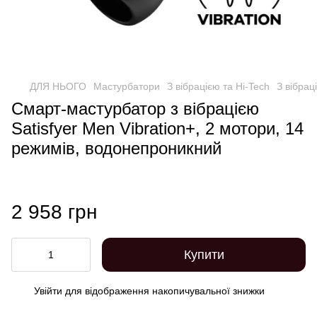
ДЛЯ НЬОГО
Мастурбатори
З вібрацією та Hi-Tech
З вібрац
Смарт-мастурбатор з вібрацією
Satisfyer Men Vibration+, 2 мотори, 14
режимів, водонепроникний
2 958 грн
Купити
Увійти
для відображення накопичувальної знижки
%