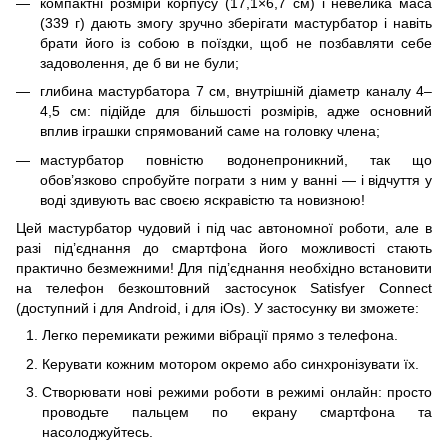
компактні розміри корпусу (17,1×6,7 см) і невелика маса
(339 г) дають змогу зручно зберігати мастурбатор і навіть
брати його із собою в поїздки, щоб не позбавляти себе
задоволення, де б ви не були;
глибина мастурбатора 7 см, внутрішній діаметр каналу 4–
4,5 см: підійде для більшості розмірів, адже основний
вплив іграшки спрямований саме на головку члена;
мастурбатор повністю водонепроникний, так що
обов’язково спробуйте пограти з ним у ванні — і відчуття у
воді здивують вас своєю яскравістю та новизною!
Цей мастурбатор чудовий і під час автономної роботи, але в
разі під’єднання до смартфона його можливості стають
практично безмежними! Для під’єднання необхідно встановити
на телефон безкоштовний застосунок Satisfyer Connect
(доступний і для
Android
, і для
iOs
). У застосунку ви зможете:
Легко перемикати режими вібрації прямо з телефона.
Керувати кожним мотором окремо або синхронізувати їх.
Створювати нові режими роботи в режимі онлайн: просто
проводьте пальцем по екрану смартфона та
насолоджуйтесь.