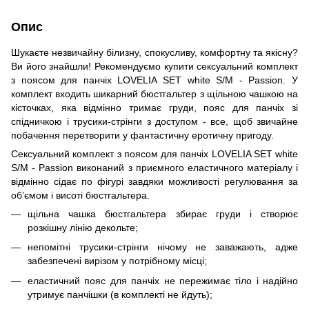
Опис
Шукаєте незвичайну білизну, спокусливу, комфортну та якісну?
Ви його знайшли! Рекомендуємо купити сексуальний комплект
з поясом для панчіх LOVELIA SET white S/M - Passion. У
комплект входить шикарний бюстгальтер з щільною чашкою на
кісточках, яка відмінно тримає груди, пояс для панчіх зі
спідничкою і трусики-стрінги з доступом - все, щоб звичайне
побачення перетворити у фантастичну еротичну пригоду.
Сексуальний комплект з поясом для панчіх LOVELIA SET white
S/M - Passion виконаний з приємного еластичного матеріалу і
відмінно сідає по фігурі завдяки можливості регулювання за
об’ємом і висоті бюстгальтера.
щільна чашка бюстгальтера збирає груди і створює
розкішну лінію декольте;
непомітні трусики-стрінги нічому не заважають, адже
забезпечені вирізом у потрібному місці;
еластичний пояс для панчіх не пережимає тіло і надійно
утримує панчішки (в комплекті не йдуть);