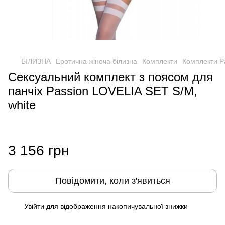
БІЛИЗНА
Еротична жіноча білизна
Комплекти
Комплекти P
Сексуальний комплект з поясом для
панчіх Passion LOVELIA SET S/M,
white
3 156 грн
Повідомити, коли з'явиться
Увійти
для відображення накопичувальної знижки
%