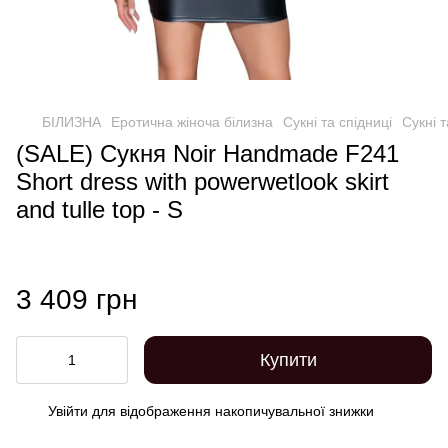
БІЛИЗНА
Еротична жіноча білизна
Сукні та спідниці
Сукні 
(SALE) Сукня Noir Handmade F241
Short dress with powerwetlook skirt
and tulle top - S
3 409 грн
Купити
Увійти
для відображення накопичувальної знижки
%