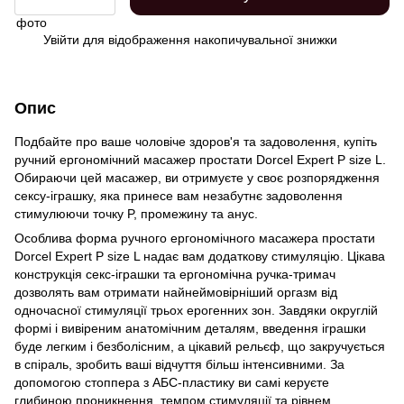
Увійти
для відображення накопичувальної знижки
%
Опис
Подбайте про ваше чоловіче здоров'я та задоволення, купіть
ручний ергономічний масажер простати Dorcel Expert P size L.
Обираючи цей масажер, ви отримуєте у своє розпорядження
сексу-іграшку, яка принесе вам незабутнє задоволення
стимулюючи точку P, промежину та анус.
Особлива форма ручного ергономічного масажера простати
Dorcel Expert P size L надає вам додаткову стимуляцію. Цікава
конструкція секс-іграшки та ергономічна ручка-тримач
дозволять вам отримати найнеймовірніший оргазм від
одночасної стимуляції трьох ерогенних зон. Завдяки округлій
формі і вивіреним анатомічним деталям, введення іграшки
буде легким і безболісним, а цікавий рельєф, що закручується
в спіраль, зробить ваші відчуття більш інтенсивними. За
допомогою стоппера з АБС-пластику ви самі керуєте
глибиною проникнення, темпом стимуляції та рівнем