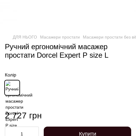
ДЛЯ НЬОГО
Масажери простати
Масажери простати без віб
Ручний ергономічний масажер
простати Dorcel Expert P size L
Колір
2 727 грн
Купити