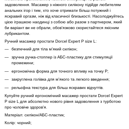
задоволення. Масажер з ніжного силікону підійде любителям
анальних ігор і тим, хто хоче отримати більш потужний і
яскравий оргазм, ніж від класичної близькості. Насолоджуйтесь
цією іграшкою наодинці з собою або разом з партнером, який
би варіант ви не обрали, обов'язково скористайтеся якісним
лубрикантом.
Ручний масажер простати Dorcel Expert P size L:
безпечний для тіла м'який силікон;
зручна ручка-стоппер із АБС-пластику для стимуляції
промежини;
ергономічна форма для точного впливу на точку P;
закруглена голівка для м'якого та легкого введення;
рельєфна текстура для більш яскравих відчуттів.
Купуйте ручний ергономічний масажер простати Dorcel Expert
P size L для абсолютно нового рівня задоволення з турботою
про чоловіче здоров'я.
Матеріал: силікон/АБС-пластик;
Колір: чорний;