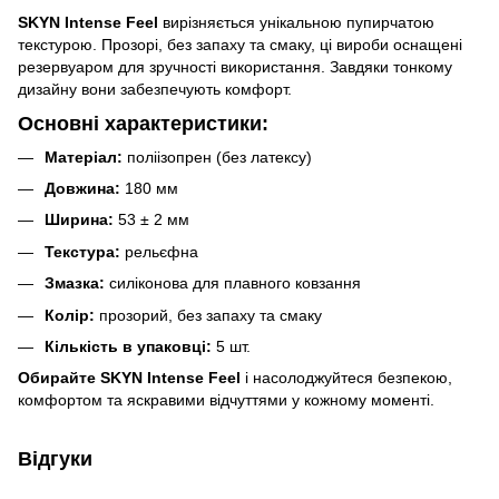
SKYN Intense Feel
вирізняється унікальною пупирчатою
текстурою. Прозорі, без запаху та смаку, ці вироби оснащені
резервуаром для зручності використання. Завдяки тонкому
дизайну вони забезпечують комфорт.
Основні характеристики:
Матеріал:
поліізопрен (без латексу)
Довжина:
180 мм
Ширина:
53 ± 2 мм
Текстура:
рельєфна
Змазка:
силіконова для плавного ковзання
Колір:
прозорий, без запаху та смаку
Кількість в упаковці:
5 шт.
Обирайте SKYN Intense Feel
і насолоджуйтеся безпекою,
комфортом та яскравими відчуттями у кожному моменті.
Відгуки