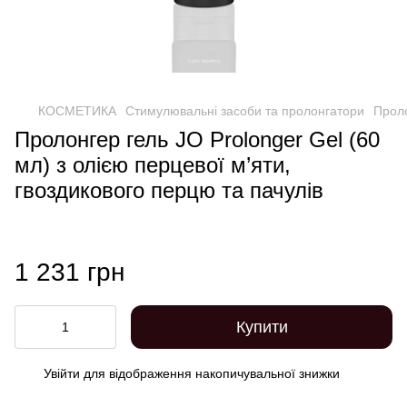
КОСМЕТИКА
Стимулювальні засоби та пролонгатори
Проло
Пролонгер гель JO Prolonger Gel (60
мл) з олією перцевої м’яти,
гвоздикового перцю та пачулів
1 231 грн
Купити
Увійти
для відображення накопичувальної знижки
%