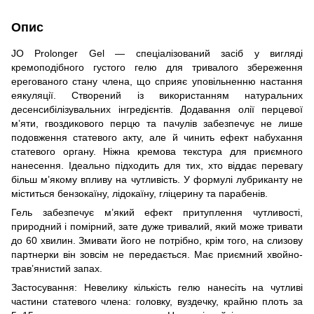
Опис
JO Prolonger Gel — спеціалізований засіб у вигляді
кремоподібного густого гелю для тривалого збереження
ерегованого стану члена, що сприяє уповільненню настання
еякуляції. Створений із використанням натуральних
десенсибілізувальних інгредієнтів. Додавання олії перцевої
м’яти, гвоздикового перцю та пачулів забезпечує не лише
подовження статевого акту, але й чинить ефект набухання
статевого органу. Ніжна кремова текстура для приємного
нанесення. Ідеально підходить для тих, хто віддає перевагу
більш м’якому впливу на чутливість. У формулі лубриканту не
міститься бензокаїну, лідокаїну, гліцерину та парабенів.
Гель забезпечує м’який ефект притуплення чутливості,
природний і помірний, зате дуже тривалий, який може тривати
до 60 хвилин. Змивати його не потрібно, крім того, на слизову
партнерки він зовсім не передається. Має приємний хвойно-
трав’янистий запах.
Застосування: Невелику кількість гелю нанесіть на чутливі
частини статевого члена: головку, вуздечку, крайню плоть за