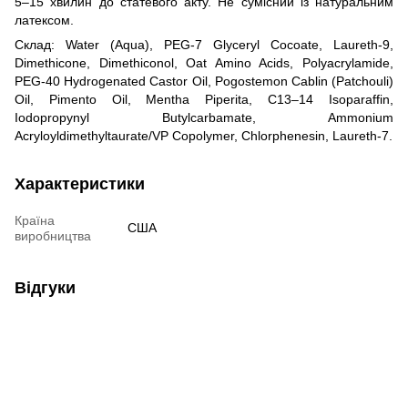
5–15 хвилин до статевого акту. Не сумісний із натуральним
латексом.
Склад: Water (Aqua), PEG-7 Glyceryl Cocoate, Laureth-9,
Dimethicone, Dimethiconol, Oat Amino Acids, Polyacrylamide,
PEG-40 Hydrogenated Castor Oil, Pogostemon Cablin (Patchouli)
Oil, Pimento Oil, Mentha Piperita, C13–14 Isoparaffin,
Iodopropynyl Butylcarbamate, Ammonium
Acryloyldimethyltaurate/VP Copolymer, Chlorphenesin, Laureth-7.
Характеристики
Країна
США
виробництва
Відгуки