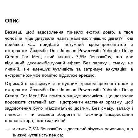
Опис
Бажаєш, щоб задоволення тривало екстра довго, а твоя
чоловіча міць дивувала навіть найвимогливіших дівчат? Тоді
прийшов час придбати потужний крем-пролонгатор з
екстрактом Йохимбе Doc Johnson Power+with Yohimbe Delay
Cream For Men, який містить 7,5% бензокаїну, що має
відмінний десенсибілізуючий ефект. Без запаху і смаку, не
липкий, він зменшує чутливість та затримує еякуляцію, а
екстракт йохимбе помітно підсилює ерекцію.
Отримайте максимум з потужним кремом-пролонгатором з
екстрактом Йохимбе Doc Johnson Power+with Yohimbe Delay
Cream For Men! Він помітно знижує чутливість, що дозволяє
подовжити статевий акт і відстрочити настання оргазму, щоб
задоволення було максимально довгим. Без смаку, запаху і
липкості - ти зможеш зберегти в таємниці використання
пролонгатора, якщо захочеш!
містить 7,5% бензокаїну - десенсибілізуюча речовина, що
знижує чутливість пеніса;