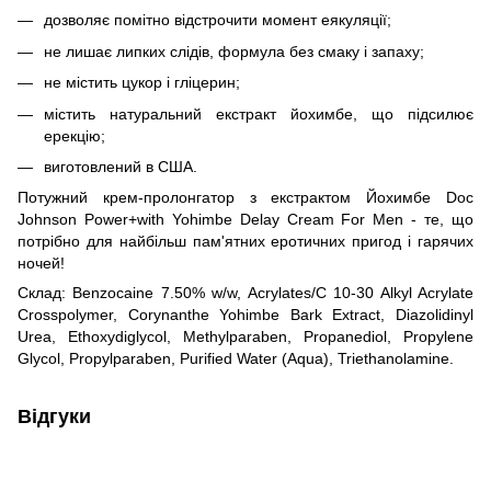
дозволяє помітно відстрочити момент еякуляції;
не лишає липких слідів, формула без смаку і запаху;
не містить цукор і гліцерин;
містить натуральний екстракт йохимбе, що підсилює
ерекцію;
виготовлений в США.
Потужний крем-пролонгатор з екстрактом Йохимбе Doc
Johnson Power+with Yohimbe Delay Cream For Men - те, що
потрібно для найбільш пам'ятних еротичних пригод і гарячих
ночей!
Склад: Benzocaine 7.50% w/w, Acrylates/C 10-30 Alkyl Acrylate
Crosspolymer, Corynanthe Yohimbe Bark Extract, Diazolidinyl
Urea, Ethoxydiglycol, Methylparaben, Propanediol, Propylene
Glycol, Propylparaben, Purified Water (Aqua), Triethanolamine.
Відгуки