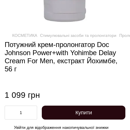
КОСМЕТИКА
Стимулювальні засоби та пролонгатори
Проло
Потужний крем-пролонгатор Doc
Johnson Power+with Yohimbe Delay
Cream For Men, екстракт Йохимбе,
56 г
1 099 грн
Купити
Увійти
для відображення накопичувальної знижки
%