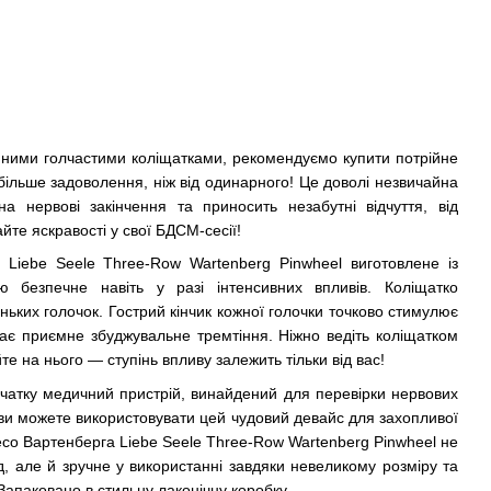
йними голчастими коліщатками, рекомендуємо купити потрійне
більше задоволення, ніж від одинарного! Це доволі незвичайна
на нервові закінчення та приносить незабутні відчуття, від
йте яскравості у свої БДСМ-сесії!
 Liebe Seele Three-Row Wartenberg Pinwheel виготовлене із
ю безпечне навіть у разі інтенсивних впливів. Коліщатко
еньких голочок. Гострий кінчик кожної голочки точково стимулює
кає приємне збуджувальне тремтіння. Ніжно ведіть коліщатком
те на нього — ступінь впливу залежить тільки від вас!
чатку медичний пристрій, винайдений для перевірки нервових
е ви можете використовувати цей чудовий девайс для захопливої
лесо Вартенберга Liebe Seele Three-Row Wartenberg Pinwheel не
д, але й зручне у використанні завдяки невеликому розміру та
 Запаковано в стильну лаконічну коробку.