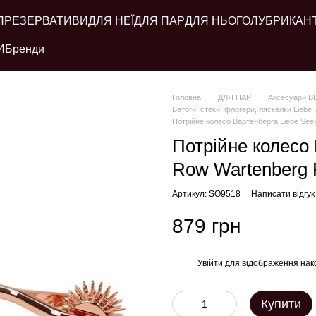
ПРЕЗЕРВАТИВИ
ДЛЯ НЕЇ
ДЛЯ ПАР
ДЛЯ НЬОГО
ЛУБРИКАН
И
Бренди
Головна
ДЛЯ ПАР
Аксесуари 
Батоги, стеки, флогери, ляскалки Liebe 
Потрійне колесо Вартенберга Liebe See
Потрійне колесо 
Row Wartenberg 
Артикул: SO9518
Написати відгук
879 грн
Увійти
для відображення нак
%
Купити