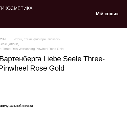
ТИ
КОСМЕТИКА
Мій кошик
BDSM
Батоги, стеки, флогери, ляскалки
Seele (Японія)
le Three-Row Wartenberg Pinwheel Rose Gold
Вартенберга Liebe Seele Three-
Pinwheel Rose Gold
опичувальної знижки