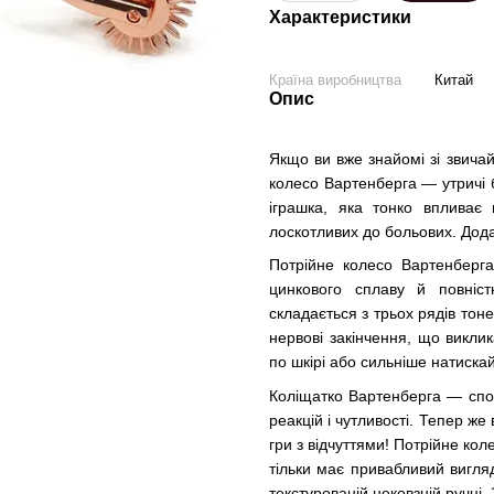
Характеристики
Країна виробництва
Китай
Опис
Якщо ви вже знайомі зі звича
колесо Вартенберга — утричі 
іграшка, яка тонко впливає 
лоскотливих до больових. Дода
Потрійне колесо Вартенберга
цинкового сплаву й повніст
складається з трьох рядів тон
нервові закінчення, що викли
по шкірі або сильніше натискай
Коліщатко Вартенберга — спо
реакцій і чутливості. Тепер ж
гри з відчуттями! Потрійне ко
тільки має привабливий вигля
текстурованій нековзній ручці.