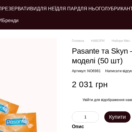
ПРЕЗЕРВАТИВИ
ДЛЯ НЕЇ
ДЛЯ ПАР
ДЛЯ НЬОГО
ЛУБРИКАН
И
Бренди
Головна
НАБОРИ
Набори Мікс
Pasante та Skyn 
моделі (50 шт)
Артикул: NO6981
Написати відгук
2 031 грн
Увійти
для відображення нак
%
Купити
Опис