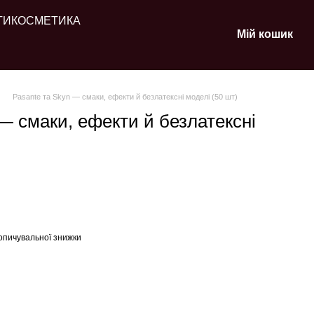
ТИ
КОСМЕТИКА
Мій кошик
Pasante та Skyn — смаки, ефекти й безлатексні моделі (50 шт)
— смаки, ефекти й безлатексні
опичувальної знижки