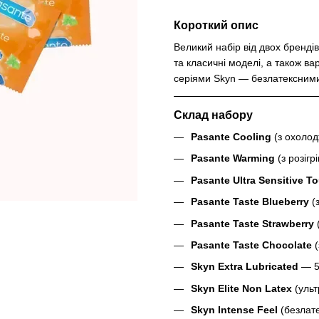
Короткий опис
Великий набір від двох брендів
та класичні моделі, а також в
серіями Skyn — безлатексними
Склад набору
Pasante Cooling
(з охолод
Pasante Warming
(з розігр
Pasante Ultra Sensitive To
Pasante Taste Blueberry
(з
Pasante Taste Strawberry
(
Pasante Taste Chocolate
(
Skyn Extra Lubricated
— 5
Skyn Elite Non Latex
(ульт
Skyn Intense Feel
(безлате