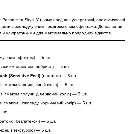
: Pasante та Skyn. У ньому поєднані ультратонкі, ароматизовані
аріанти з охолоджуючим і розігріваючим ефектами. Доповнений
 й ультратонкими для максимально природних відчуттів.
жуючим ефектом) — 5 шт.
іваючим ефектом, ребристі) — 5 шт.
uch (Sensitive Feel)
(надтонкі) — 5 шт.
і смаком чорниці, синій колір) — 5 шт.
зі смаком полуниці, червоний колір) — 5 шт.
зі смаком шоколаду, коричневий колір) — 5 шт.
 шт.
ратонкі, безлатексні) — 5 шт.
ксні, з текстурою) — 5 шт.