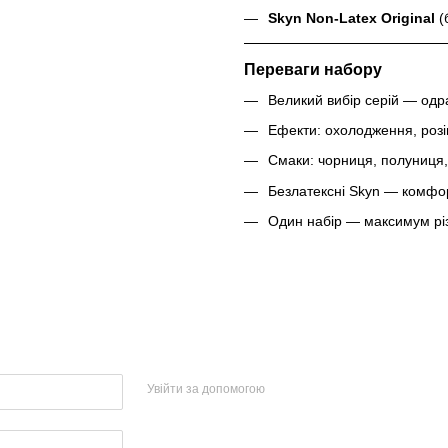
Skyn Non-Latex Original
(
Переваги набору
Великий вибір серій — одра
Ефекти: охолодження, розіг
Смаки: чорниця, полуниця
Безлатексні Skyn — комфор
Один набір — максимум різн
Увійти за допомогою