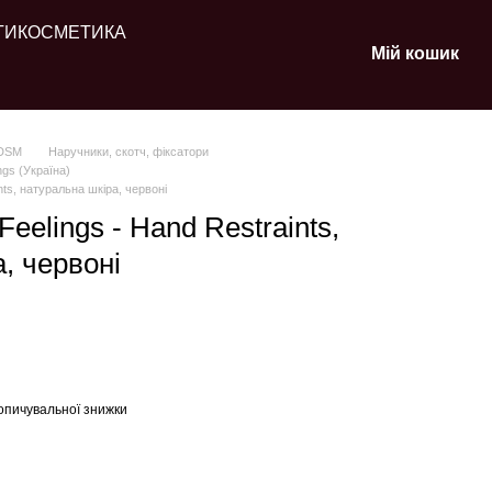
ТИ
КОСМЕТИКА
Мій кошик
BDSM
Наручники, скотч, фіксатори
ngs (Україна)
nts, натуральна шкіра, червоні
eelings - Hand Restraints,
, червоні
опичувальної знижки