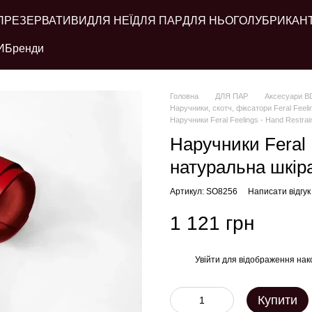
ПРЕЗЕРВАТИВИ
ДЛЯ НЕЇ
ДЛЯ ПАР
ДЛЯ НЬОГО
ЛУБРИКАН
И
Бренди
Головна
ДЛЯ ПАР
Аксесуари 
Наручники, скотч, фіксатори Feral Feeli
Наручники Feral Feelings - Hand Restrai
Наручники Feral F
натуральна шкіра
Артикул: SO8256
Написати відгук
1 121 грн
Увійти
для відображення нак
%
Купити