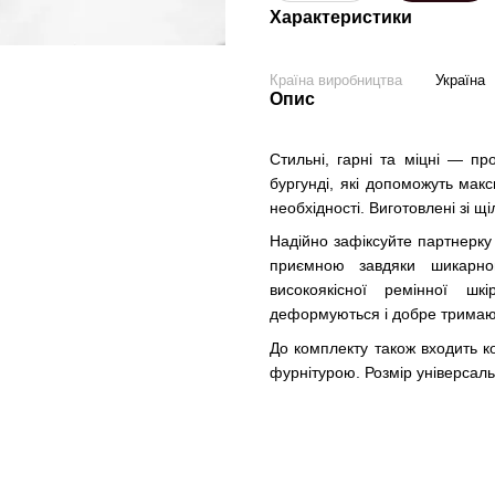
Характеристики
Країна виробництва
Україна
Опис
Стильні, гарні та міцні — пр
бургунді, які допоможуть мак
необхідності. Виготовлені зі щ
Надійно зафіксуйте партнерку
приємною завдяки шикарном
високоякісної ремінної ш
деформуються і добре тримают
До комплекту також входить к
фурнітурою. Розмір універсаль