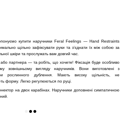
опонуємо купити наручники Feral Feelings — Hand Restraints
симально щільно зафіксувати руки та з’єднати їх між собою за
ільної шкіри та прослужать вам довгий час.
 або партнера — та робіть, що хочете! Фіксація буде особливо
у зовнішньому вигляду наручників. Вони виготовлені з
кіри рослинного дублення. Мають високу щільність, не
ь форму. Легко регулюються по руці.
онектор на двох карабінах. Наручники доповнені симпатичною
ний.