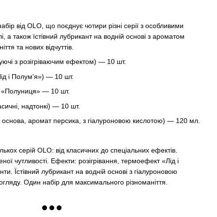
абір від OLO, що поєднує чотири різні серії з особливими
і, а також їстівний лубрикант на водній основі з ароматом
іття та нових відчуттів.
ючі з розігріваючим ефектом) — 10 шт.
д і Полум’я») — 10 шт.
т «Полуниця» — 10 шт.
асичні, надтонкі) — 10 шт.
 основа, аромат персика, з гіалуроновою кислотою) — 120 мл.
ькох серій OLO: від класичних до спеціальних ефектів.
ної чутливості. Ефекти: розігрівання, термоефект «Лід і
ти. Їстівний лубрикант на водній основі з гіалуроновою
огляду. Один набір для максимального різноманіття.