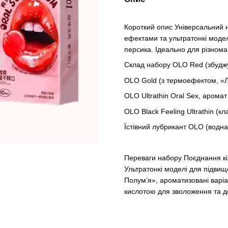
Короткий опис Універсальний н
ефектами та ультратонкі модел
персика. Ідеально для різноман
Склад набору OLO Red (збуджу
OLO Gold (з термоефектом, «Лі
OLO Ultrathin Oral Sex, арома
OLO Black Feeling Ultrathin (кл
Їстівний лубрикант OLO (водна
Переваги набору Поєднання кіл
Ультратонкі моделі для підвище
Полум’я», ароматизовані варіан
кислотою для зволоження та д