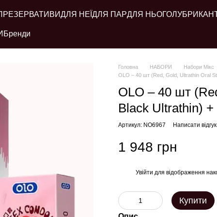
ПРЕЗЕРВАТИВИ
ДЛЯ НЕЇ
ДЛЯ ПАР
ДЛЯ НЬОГО
ЛУБРИКАН
И
Бренди
Головна
НАБОРИ
Набори Мікс
OLO – 40 шт (Red, Gold, Ultrathin Oral S
OLO – 40 шт (Red,
Black Ultrathin)
Артикул: NO6967
Написати відгук
1 948 грн
Увійти
для відображення нак
%
Купити
Опис