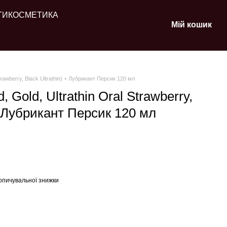
ТИ
КОСМЕТИКА
Мій кошик
trawberry, Black Ultrathin) + Лубрикант Персик 120 мл
 Gold, Ultrathin Oral Strawberry,
 + Лубрикант Персик 120 мл
опичувальної знижки