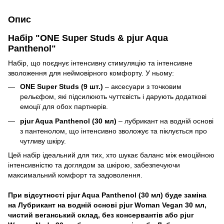
Опис
Набір "ONE Super Studs & pjur Aqua
Panthenol"
Набір, що поєднує інтенсивну стимуляцію та інтенсивне
зволоження для неймовірного комфорту. У ньому:
ONE Super Studs (9 шт.)
– аксесуари з точковим
рельєфом, які підсилюють чуттєвість і дарують додаткові
емоції для обох партнерів.
pjur Aqua Panthenol (30 мл)
– лубрикант на водній основі
з пантенолом, що інтенсивно зволожує та піклується про
чутливу шкіру.
Цей набір ідеальний для тих, хто шукає баланс між емоційною
інтенсивністю та доглядом за шкірою, забезпечуючи
максимальний комфорт та задоволення.
При відсутності pjur Aqua Panthenol (30 мл) буде заміна
на Лубрикант на водній основі pjur Woman Vegan 30 мл,
чистий веганський склад, без консервантів або pjur