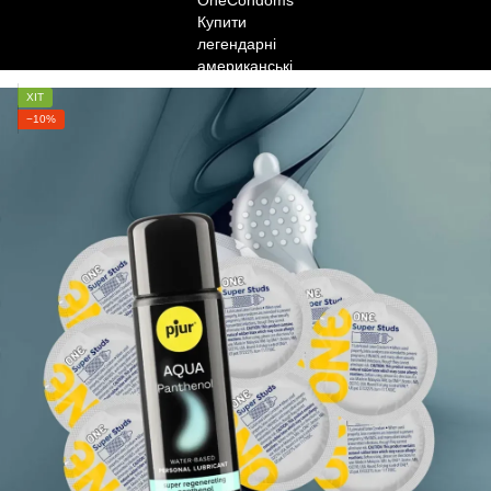
ХІТ
−10%