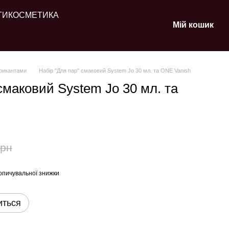
ТИ
КОСМЕТИКА
Мій кошик
брикантами
Набір "Для пар" смаковий System Jo 30 мл. та ONE Vanish
смаковий System Jo 30 мл. та
грн
опичувальної знижки
иться