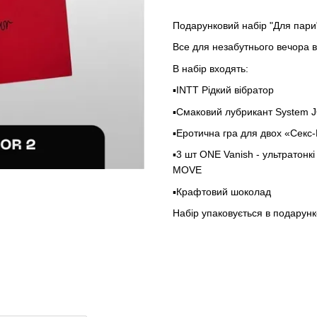
Подарунковий набір "Для пари
Все для незабутнього вечора в
В набір входять:
▪️INTT Рідкий вібратор
▪️Смаковий лубрикант System 
▪️Еротична гра для двох «Секс
▪️3 шт ONE Vanish - ультратон
MOVE
▪️Крафтовий шоколад
Набір упаковується в подарунко