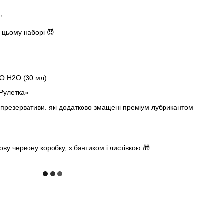
"
 цьому наборі 😈
JO H2O (30 мл)
-Рулетка»
кі презервативи, які додатково змащені преміум лубрикантом
ву червону коробку, з бантиком і листівкою 🎁