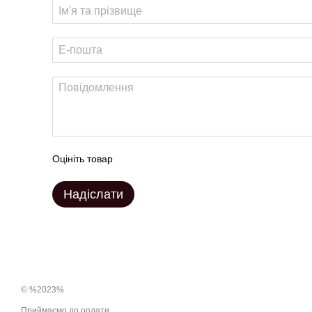
Оцініть товар
Надіслати
© %2023%
Приймаємо до оплати