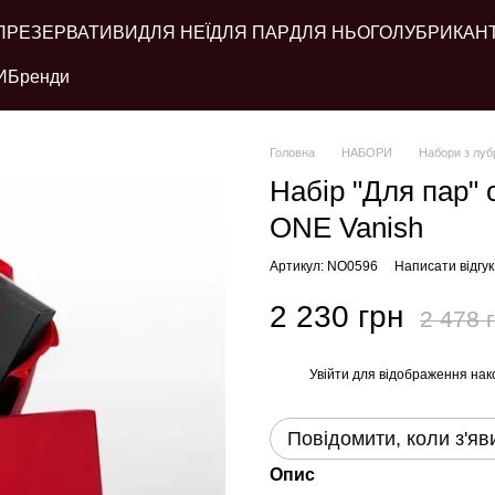
ПРЕЗЕРВАТИВИ
ДЛЯ НЕЇ
ДЛЯ ПАР
ДЛЯ НЬОГО
ЛУБРИКАН
И
Бренди
Головна
НАБОРИ
Набори з лу
Набір "Для пар" 
ONE Vanish
Артикул: NO0596
Написати відгук
2 230 грн
2 478 
Увійти
для відображення нак
%
Повідомити, коли з'яв
Опис