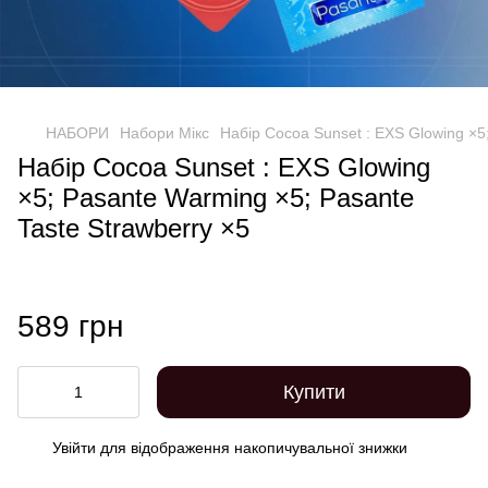
НАБОРИ
Набори Мікс
Набір Cocoa Sunset : EXS Glowing ×5
Набір Cocoa Sunset : EXS Glowing
×5; Pasante Warming ×5; Pasante
Taste Strawberry ×5
589 грн
Купити
Увійти
для відображення накопичувальної знижки
%