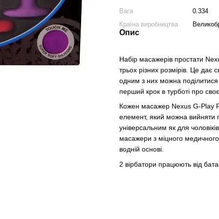
Вага
0.334
Країна виробництва
Великоб
Опис
Набір масажерів простати Nexu
трьох різних розмірів. Це дає 
одним з них можна поділитися
перший крок в турботі про своє
Кожен масажер Nexus G-Play P
елемент, який можна вийняти п
універсальним як для чоловіків
масажери з міцного медичного 
водній основі.
2 вірбатори працюють від батар