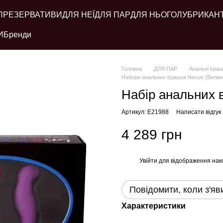
ПРЕЗЕРВАТИВИ
ДЛЯ НЕЇ
ДЛЯ ПАР
ДЛЯ НЬОГО
ЛУБРИКАН
И
Бренди
Головна
ДЛЯ ПАР
Анальні ігра
Набори анальних іграшок Nexus (Велик
Набір анальних в
Артикул: E21988
Написати відгук
4 289 грн
Увійти
для відображення нак
%
Повідомити, коли з'яв
Характеристики