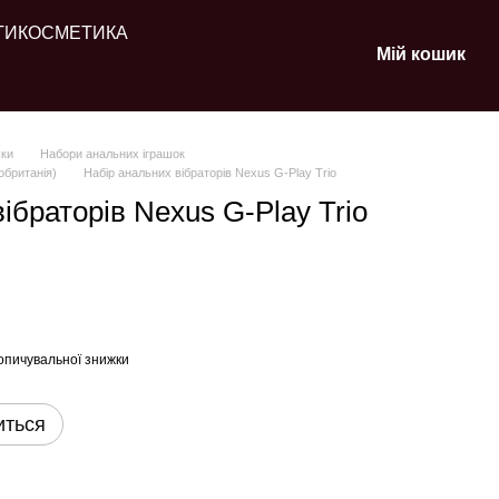
ТИ
КОСМЕТИКА
Мій кошик
шки
Набори анальних іграшок
обританія)
Набір анальних вібраторів Nexus G-Play Trio
ібраторів Nexus G-Play Trio
опичувальної знижки
иться