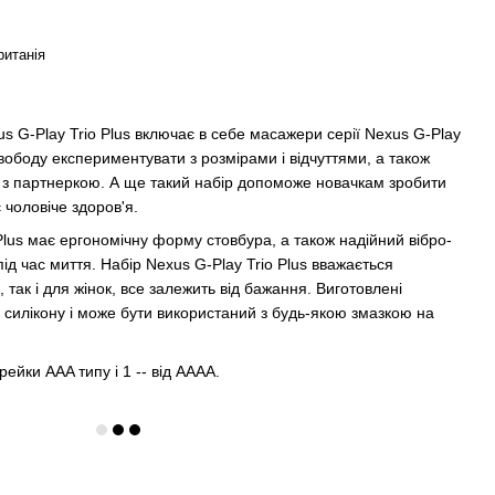
ританія
s G-Play Trio Plus включає в себе масажери серії Nexus G-Play
свободу експериментувати з розмірами і відчуттями, а також
 з партнеркою. А ще такий набір допоможе новачкам зробити
 чоловіче здоров'я.
lus має ергономічну форму стовбура, а також надійний вібро-
ід час миття. Набір Nexus G-Play Trio Plus вважається
, так і для жінок, все залежить від бажання. Виготовлені
силікону і може бути використаний з будь-якою змазкою на
ейки AAA типу і 1 -- від АААА.