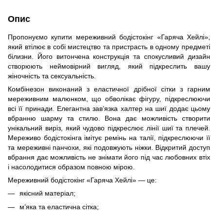
Опис
Пропонуємо купити мереживний бодістокінг «Гаряча Хейлі»,
який втілює в собі мистецтво та пристрасть в одному предметі
білизни. Його витончена конструкція та спокусливий дизайн
створюють неймовірний вигляд, який підкреслить вашу
жіночність та сексуальність.
Комбінезон виконаний з еластичної дрібної сітки з гарним
мереживним малюнком, що обволікає фігуру, підкреслюючи
всі її принади. Елегантна зав’язка халтер на шиї додає цьому
вбранню шарму та стилю. Вона дає можливість створити
унікальний виріз, який чудово підкреслює лінії шиї та плечей.
Мереживо бодістокінга імітує ремінь на талії, підкреслюючи її
та мереживні панчохи, які подовжують ніжки. Відкритий доступ
вбрання дає можливість не знімати його під час любовних втіх
і насолодитися образом повною мірою.
Мереживний бодістокінг «Гаряча Хейлі» — це:
якісний матеріал;
м’яка та еластична сітка;