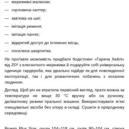
мереживні малюнки;
горловина-халтер;
зав’язка на шиї;
імітація ременя;
імітація панчіх;
відкритий доступ до інтимних місць;
посилена шкарпетка.
Не проґавте можливість придбати бодістокінг «Гаряча Хейлі»
від JSY з елегантного мережива й подаруйте собі універсальну
одиницю гардероба, яка ідеально підійде як для повсякденної
експлуатації, так і для романтичних побачень з коханою
людиною.
Догляд. Щоб річ не втратила первісний вигляд, прати можна за
температури не вище 30 °C вручну або на ручному,
делікатному режимі пральної машини. Використовувати м’які
очищувальні засоби без хлору в складі. Сушити в природному
середовищі.
Розмір Plus Size: груди 104–118 см, талія 90–104 см, стегна