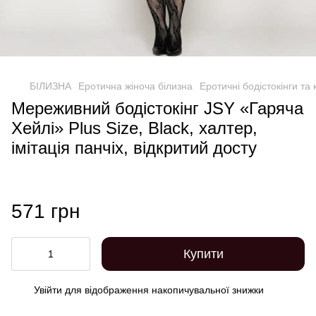
БІЛИЗНА
Еротична жіноча білизна
Еротичні бодістокінги та
Мереживний бодістокінг JSY «Гаряча
Хейлі» Plus Size, Black, халтер,
імітація панчіх, відкритий досту
571 грн
Купити
Увійти
для відображення накопичувальної знижки
%