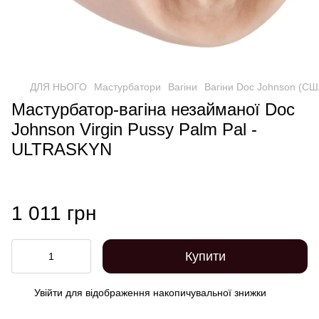
ДЛЯ НЬОГО
Мастурбатори
Вагіни
Вагіни Doc Johnson (СШ
Мастурбатор-вагіна незайманої Doc
Johnson Virgin Pussy Palm Pal -
ULTRASKYN
1 011 грн
Купити
Увійти
для відображення накопичувальної знижки
%