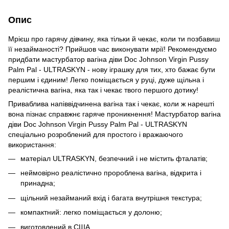
Опис
Мрієш про гарячу дівчину, яка тільки й чекає, коли ти позбавиш
її незайманості? Прийшов час виконувати мрії! Рекомендуємо
придбати мастурбатор вагіна діви Doc Johnson Virgin Pussy
Palm Pal - ULTRASKYN - нову іграшку для тих, хто бажає бути
першим і єдиним! Легко поміщається у руці, дуже щільна і
реалістична вагіна, яка так і чекає твого першого дотику!
Приваблива напіввідчинена вагіна так і чекає, коли ж нарешті
вона пізнає справжнє гаряче проникнення! Мастурбатор вагіна
діви Doc Johnson Virgin Pussy Palm Pal - ULTRASKYN
спеціально розроблений для простого і вражаючого
використання:
матеріал ULTRASKYN, безпечний і не містить фталатів;
неймовірно реалістично пророблена вагіна, відкрита і
принадна;
щільний незайманий вхід і багата внутрішня текстура;
компактний: легко поміщається у долоню;
виготовлений в США.