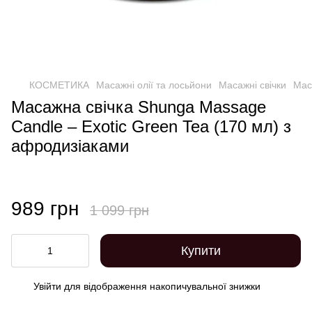
КОСМЕТИКА
Масажні олії та лосьйони
Масажні свічки
Мас
Масажна свічка Shunga Massage
Candle – Exotic Green Tea (170 мл) з
афродизіаками
989 грн
1 099 грн
Купити
Увійти
для відображення накопичувальної знижки
%