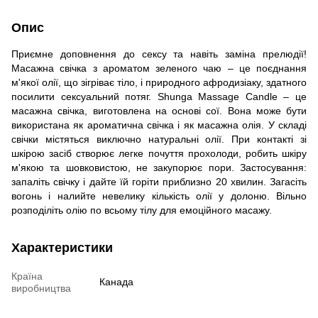
Опис
Приємне доповнення до сексу та навіть заміна прелюдії!
Масажна свічка з ароматом зеленого чаю – це поєднання
м'якої олії, що зігріває тіло, і природного афродизіаку, здатного
посилити сексуальний потяг. Shunga Massage Candle – це
масажна свічка, виготовлена ​​на основі сої. Вона може бути
використана як ароматична свічка і як масажна олія. У складі
свічки містяться виключно натуральні олії. При контакті зі
шкірою засіб створює легке почуття прохолоди, робить шкіру
м'якою та шовковистою, не закупорює пори. Застосування:
запаліть свічку і дайте їй горіти приблизно 20 хвилин. Загасіть
вогонь і налийте невелику кількість олії у долоню. Вільно
розподіліть олію по всьому тілу для емоційного масажу.
Характеристики
Країна
Канада
виробництва