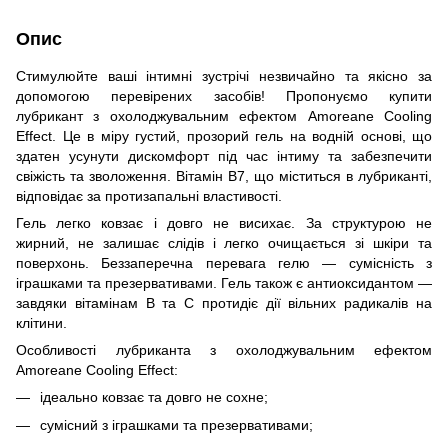
Опис
Стимулюйте ваші інтимні зустрічі незвичайно та якісно за
допомогою перевірених засобів! Пропонуємо купити
лубрикант з охолоджувальним ефектом Amoreane Cooling
Effect. Це в міру густий, прозорий гель на водній основі, що
здатен усунути дискомфорт під час інтиму та забезпечити
свіжість та зволоження. Вітамін В7, що міститься в лубриканті,
відповідає за протизапальні властивості.
Гель легко ковзає і довго не висихає. За структурою не
жирний, не залишає слідів і легко очищається зі шкіри та
поверхонь. Беззаперечна перевага гелю — сумісність з
іграшками та презервативами. Гель також є антиоксидантом —
завдяки вітамінам В та С протидіє дії вільних радикалів на
клітини.
Особливості лубриканта з охолоджувальним ефектом
Amoreane Cooling Effect:
ідеально ковзає та довго не сохне;
сумісний з іграшками та презервативами;