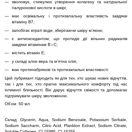
зволожує, стимулює утворення колагену та натуральної
гіалуронової кислоти в шкірі;
має освіжальну і протизапальну властивість завдяки
вітаміну В7;
запобігає втраті води, зберігаючи шкіру м’якою;
є антиоксидантом, що протидіє дії вільних радикалів
завдяки вітамінам В і С;
містить вітамін Е;
у складі алое вера та м’ятна олія;
має протинабрякові та протизапальні властивості.
Цей лубрикант підходить як для тих, хто шукає нових відчуттів,
так і для тих, хто прагне максимального комфорту під час
інтимної близькості. Він дарує відчуття свіжості та допомагає
підтримувати шкіру зволоженою.
Об’єм: 50 мл.
Склад: Glycerin, Aqua, Sodium Benzoate, Potassium Sorbate,
Sodium Saccharin, Citric Acid, Plankton Extract, Sodium Citrate,
Soluble Collagen, CI 15985, CI 16255.