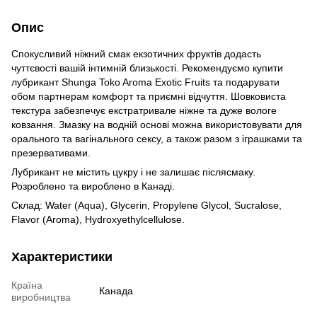
Опис
Спокусливий ніжний смак екзотичних фруктів додасть
чуттєвості вашій інтимній близькості. Рекомендуємо купити
лубрикант Shunga Toko Aroma Exotic Fruits та подарувати
обом партнерам комфорт та приємні відчуття. Шовковиста
текстура забезпечує екстратривале ніжне та дуже вологе
ковзання. Змазку на водній основі можна використовувати для
орального та вагінального сексу, а також разом з іграшками та
презервативами.
Лубрикант не містить цукру і не залишає післясмаку.
Розроблено та вироблено в Канаді.
Склад: Water (Aqua), Glycerin, Propylene Glycol, Sucralose,
Flavor (Aroma), Hydroxyethylcellulose.
Характеристики
Країна
Канада
виробництва