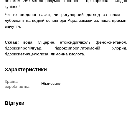
об’ємом 250 мл за розумною ціною — це корисна і вигідна
купівля!
Чи то щоденні ласки, чи регулярний догляд за тілом —
лубрикант на водній основі pjur Aqua завжди залишає приємні
відчуття.
Склад:
вода, гліцерин, етоксидигліколь, феноксиетанол,
гідроксипропілгуар, гідроксипропілтримоній хлорид,
гідроксиетилцелюлоза, лимонна кислота.
Характеристики
Країна
Німеччина
виробництва
Відгуки