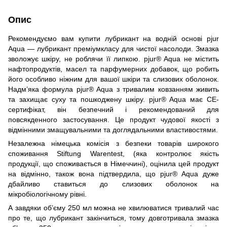
Опис
Рекомендуємо вам купити лубрикант на водній основі pjur
Aqua — лубрикант преміумкласу для чистої насолоди. Змазка
зволожує шкіру, не роблячи її липкою. pjur® Aqua не містить
нафтопродуктів, масел та парфумерних добавок, що робить
його особливо ніжним для вашої шкіри та слизових оболонок.
Надм’яка формула pjur® Aqua з тривалим ковзанням живить
та захищає суху та пошкоджену шкіру. pjur® Aqua має СЕ-
сертифікат, він безпечний і рекомендований для
повсякденного застосування. Це продукт чудової якості з
відмінними змащувальними та доглядальними властивостями.
Незалежна німецька комісія з безпеки товарів широкого
споживання Stiftung Warentest, (яка контролює якість
продукції, що споживається в Німеччині), оцінила цей продукт
на відмінно, також вона підтвердила, що pjur® Aqua дуже
дбайливо ставиться до слизових оболонок на
мікробіологічному рівні.
А завдяки об’єму 250 мл можна не хвилюватися тривалий час
про те, що лубрикант закінчиться, тому довготривала змазка