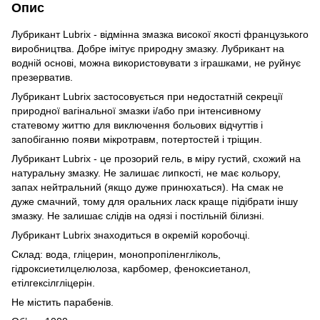
Опис
Лубрикант Lubrix - відмінна змазка високої якості французького
виробництва. Добре імітує природну змазку. Лубрикант на
водній основі, можна використовувати з іграшками, не руйнує
презерватив.
Лубрикант Lubrix застосовується при недостатній секреції
природної вагінальної змазки і/або при інтенсивному
статевому життю для виключення больових відчуттів і
запобіганню появи мікротравм, потертостей і тріщин.
Лубрикант Lubrix - це прозорий гель, в міру густий, схожий на
натуральну змазку. Не залишає липкості, не має кольору,
запах нейтральний (якщо дуже принюхаться). На смак не
дуже смачний, тому для оральних ласк краще підібрати іншу
змазку. Не залишає слідів на одязі і постільній білизні.
Лубрикант Lubrix знаходиться в окремій коробочці.
Склад: вода, гліцерин, монопропіленгліколь,
гідроксиетилцелюлоза, карбомер, феноксиетанол,
етілгексілгліцерін.
Не містить парабенів.