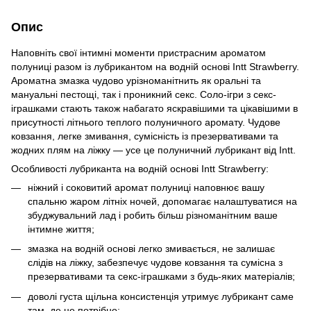
Опис
Наповніть свої інтимні моменти пристрасним ароматом
полуниці разом із лубрикантом на водній основі Intt Strawberry.
Ароматна змазка чудово урізноманітнить як оральні та
мануальні пестощі, так і проникний секс. Соло-ігри з секс-
іграшками стають також набагато яскравішими та цікавішими в
присутності літнього теплого полуничного аромату. Чудове
ковзання, легке змивання, сумісність із презервативами та
жодних плям на ліжку — усе це полуничний лубрикант від Intt.
Особливості лубриканта на водній основі Intt Strawberry:
ніжний і соковитий аромат полуниці наповнює вашу
спальню жаром літніх ночей, допомагає налаштуватися на
збуджувальний лад і робить більш різноманітним ваше
інтимне життя;
змазка на водній основі легко змивається, не залишає
слідів на ліжку, забезпечує чудове ковзання та сумісна з
презервативами та секс-іграшками з будь-яких матеріалів;
доволі густа щільна консистенція утримує лубрикант саме
там, де це потрібно;