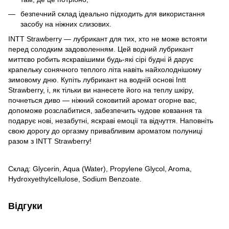
безпечний склад ідеально підходить для використання
засобу на ніжних слизових.
INTT Strawberry — лубрикант для тих, хто не може встояти
перед солодким задоволенням. Цей водний лубрикант
миттєво робить яскравішими будь-які сірі будні й дарує
крапельку сонячного теплого літа навіть найхолоднішому
зимовому дню. Купіть лубрикант на водній основі Intt
Strawberry, і, як тільки ви нанесете його на теплу шкіру,
почнеться диво — ніжний соковитий аромат огорне вас,
допоможе розслабитися, забезпечить чудове ковзання та
подарує нові, незабутні, яскраві емоції та відчуття. Наповніть
свою дорогу до оргазму привабливим ароматом полуниці
разом з INTT Strawberry!
Склад: Glycerin, Aqua (Water), Propylene Glycol, Aroma,
Hydroxyethylcellulose, Sodium Benzoate.
Відгуки