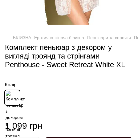
БІЛИЗНА
Еротична жіноча білизна
Пеньюари та сорочки
П
Комплект пеньюар з декором у
вигляді троянд та стрінгами
Penthouse - Sweet Retreat White XL
Колір
1 099 грн