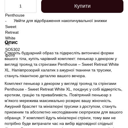
Купити
Увійти
для відображення накопичувальної знижки
%
Опис
Створіть будуарний образ та підкресліть витончені форми
вашого тіла, купіть чарівний комплект: пеньюар з декором у
вигляді троянд та стрінгами Penthouse – Sweet Retreat White
XL. Напівпрозорий халатик з ажурної тканини та трусики,
стануть пікантною деталлю вашого вечора.
Комплект пеньюар з декором у вигляді троянд та стрінгами
Penthouse - Sweet Retreat White XL, поєднує у собі відвертість,
еротизм, грацію та привабливість. Повітряний пеньюар з
м'якого мережива максимально розкриє вашу жіночність.
Ажурний браслет та мініатюрні трусики з доступом, стануть
приємним та абсолютно несподіваним сюрпризом для вашого
обранця. У комплекті йдуть мініатюрні стрінги, тому вам не
потрібно буде витрачати час на вибір відповідної спідньої