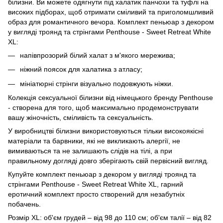
білизни. Ви можете одягнути під халатик панчохи та туфлі на
високих підборах, щоб отримати сміливий та приголомшливий
образ для романтичного вечора. Комплект пеньюар з декором
у вигляді троянд та стрінгами Penthouse - Sweet Retreat White
XL:
напівпрозорий білий халат з м'якого мережива;
ніжний поясок для халатика з атласу;
мініатюрні стрінги візуально подовжують ніжки.
Колекція сексуальної білизни від німецького бренду Penthouse
- створена для того, щоб максимально продемонструвати
вашу жіночність, сміливість та сексуальність.
У виробництві білизни використовуються тільки високоякісні
матеріали та барвники, які не викликають алергії, не
вимиваються та не залишають слідів на тілі, а при
правильному догляді довго зберігають свій первісний вигляд.
Купуйте комплект пеньюар з декором у вигляді троянд та
стрінгами Penthouse - Sweet Retreat White XL, гарний
еротичний комплект просто створений для незабутніх
побачень.
Розмір XL: об'єм грудей – від 98 до 110 см; об'єм талії – від 82