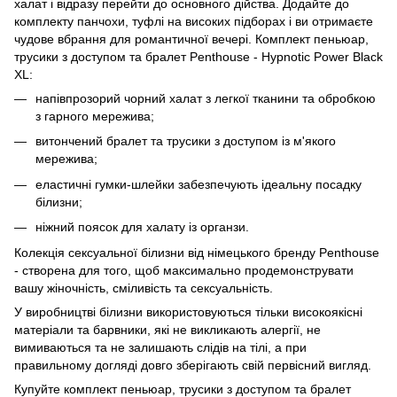
халат і відразу перейти до основного дійства. Додайте до
комплекту панчохи, туфлі на високих підборах і ви отримаєте
чудове вбрання для романтичної вечері. Комплект пеньюар,
трусики з доступом та бралет Penthouse - Hypnotic Power Black
XL:
напівпрозорий чорний халат з легкої тканини та обробкою
з гарного мережива;
витончений бралет та трусики з доступом із м'якого
мережива;
еластичні гумки-шлейки забезпечують ідеальну посадку
білизни;
ніжний поясок для халату із органзи.
Колекція сексуальної білизни від німецького бренду Penthouse
- створена для того, щоб максимально продемонструвати
вашу жіночність, сміливість та сексуальність.
У виробництві білизни використовуються тільки високоякісні
матеріали та барвники, які не викликають алергії, не
вимиваються та не залишають слідів на тілі, а при
правильному догляді довго зберігають свій первісний вигляд.
Купуйте комплект пеньюар, трусики з доступом та бралет