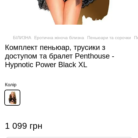
БІЛИЗНА
Еротична жіноча білизна
Пеньюари та сорочки
П
Комплект пеньюар, трусики з
доступом та бралет Penthouse -
Hypnotic Power Black XL
Колір
1 099 грн