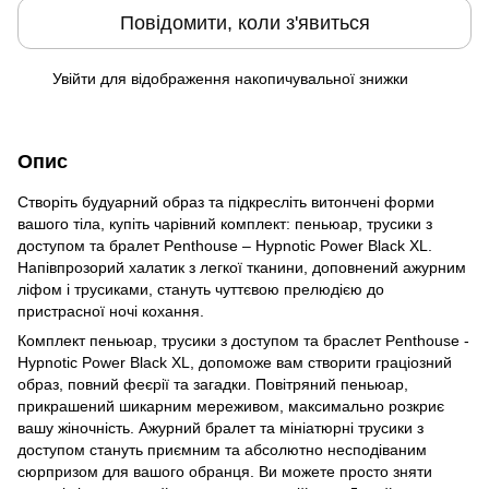
Повідомити, коли з'явиться
Увійти
для відображення накопичувальної знижки
%
Опис
Створіть будуарний образ та підкресліть витончені форми
вашого тіла, купіть чарівний комплект: пеньюар, трусики з
доступом та бралет Penthouse – Hypnotic Power Black XL.
Напівпрозорий халатик з легкої тканини, доповнений ажурним
ліфом і трусиками, стануть чуттєвою прелюдією до
пристрасної ночі кохання.
Комплект пеньюар, трусики з доступом та браслет Penthouse -
Hypnotic Power Black XL, допоможе вам створити граціозний
образ, повний феєрії та загадки. Повітряний пеньюар,
прикрашений шикарним мереживом, максимально розкриє
вашу жіночність. Ажурний бралет та мініатюрні трусики з
доступом стануть приємним та абсолютно несподіваним
сюрпризом для вашого обранця. Ви можете просто зняти