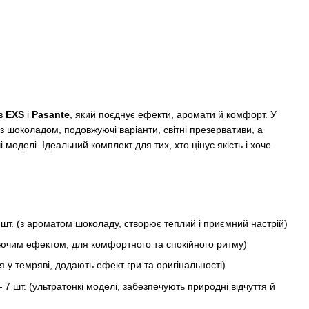
ів
EXS
і
Pasante
, який поєднує ефекти, аромати й комфорт. У
з шоколадом, подовжуючі варіанти, світні презервативи, а
і моделі. Ідеальний комплект для тих, хто цінує якість і хоче
шт. (з ароматом шоколаду, створює теплий і приємний настрій)
уючим ефектом, для комфортного та спокійного ритму)
я у темряві, додають ефект гри та оригінальності)
— 7 шт. (ультратонкі моделі, забезпечують природні відчуття й