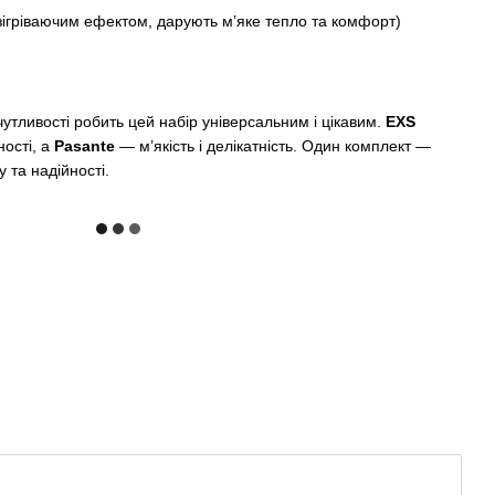
зігріваючим ефектом, дарують м’яке тепло та комфорт)
чутливості робить цей набір універсальним і цікавим.
EXS
ності, а
Pasante
— м’якість і делікатність. Один комплект —
у та надійності.