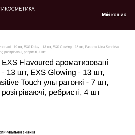
ТИ
КОСМЕТИКА
Мій кошик
овані - 10 шт, EXS Delay - 13 шт, EXS Glowing - 13 шт, Pasante Ultra Sensitive
g розігріваючі, ребристі, 4 шт
 EXS Flavoured ароматизовані -
- 13 шт, EXS Glowing - 13 шт,
sitive Touch ультратонкі - 7 шт,
розігріваючі, ребристі, 4 шт
опичувальної знижки