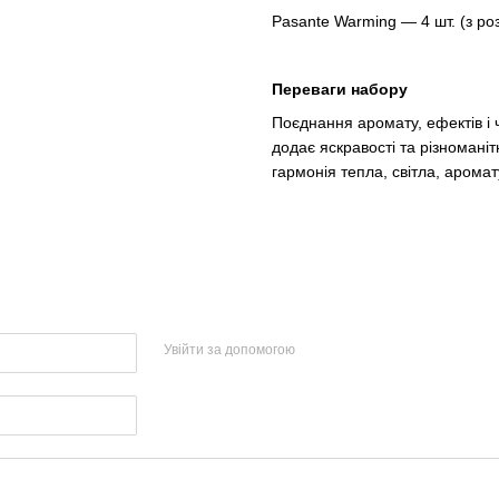
Pasante Warming — 4 шт. (з ро
Переваги набору
Поєднання аромату, ефектів і 
додає яскравості та різноманіт
гармонія тепла, світла, аромат
Увійти за допомогою