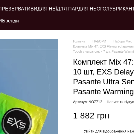
ПРЕЗЕРВАТИВИ
ДЛЯ НЕЇ
ДЛЯ ПАР
ДЛЯ НЬОГО
ЛУБРИКАН
И
Бренди
Головна
НАБОРИ
Набори Мікс
Комплект Mix 47: EXS Flavoured ароматиз
Touch ультратонкі - 7 шт, Pasante Warmin
Комплект Mix 47:
10 шт, EXS Delay 
Pasante Ultra Sen
Pasante Warming 
Артикул: NO7712
Написати відгук
1 882 грн
Увійти
для відображення нак
%