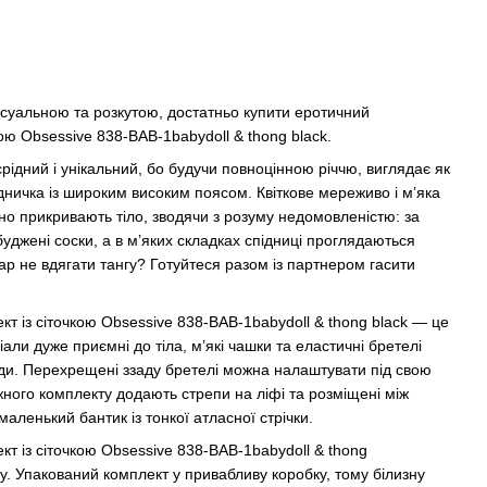
ксуальною та розкутою, достатньо купити еротичний
ою Obsessive 838-BAB-1babydoll & thong black.
ідний і унікальний, бо будучи повноцінною річчю, виглядає як
дничка із широким високим поясом. Квіткове мереживо і м’яка
вно прикривають тіло, зводячи з розуму недомовленістю: за
джені соски, а в м’яких складках спідниці проглядаються
ар не вдягати тангу? Готуйтеся разом із партнером гасити
 із сіточкою Obsessive 838-BAB-1babydoll & thong black — це
іали дуже приємні до тіла, м’які чашки та еластичні бретелі
уди. Перехрещені ззаду бретелі можна налаштувати під свою
жного комплекту додають стрепи на ліфі та розміщені між
аленький бантик із тонкої атласної стрічки.
т із сіточкою Obsessive 838-BAB-1babydoll & thong
у. Упакований комплект у привабливу коробку, тому білизну