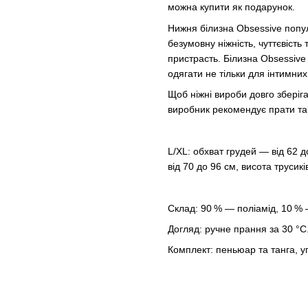
можна купити як подарунок.
Нижня білизна Obsessive попул
безумовну ніжність, чуттєвість 
пристрасть. Білизна Obsessive 
одягати не тільки для інтимних
Щоб ніжні вироби довго зберіга
виробник рекомендує прати та 
L/XL: обхват грудей — від 62 д
від 70 до 96 см, висота трусик
Склад: 90 % — поліамід, 10 %
Догляд: ручне прання за 30 °C
Комплект: пеньюар та танга, уп