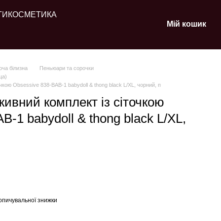
ТИ
КОСМЕТИКА
Мій кошик
оча білизна
Пеньюари та сорочки
ща)
кою Obsessive 838-BAB-1 babydoll & thong black L/XL, чорний, п
ивний комплект із сіточкою
B-1 babydoll & thong black L/XL,
опичувальної знижки