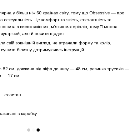
ярна у більш ніж 60 країнах світу, тому що Obsessive — про
та сексуальність. Це комфорт та якість, елегантність та
пошита з високоякісних, м’яких матеріалів, тому її можна
 зустрічей, але й носити щодня.
ли свій зовнішній вигляд, не втрачали форму та колір,
сушити білизну дотримуючись інструкцій.
о 82 см, довжина від ліфа до низу — 48 см, резинка трусиків —
ів — 17 см.
 — еластан.
.
аковані в коробку.