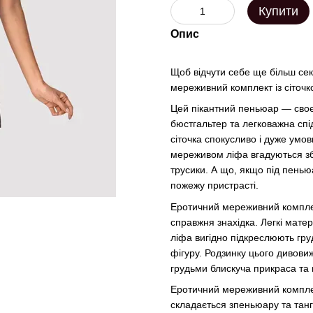
Купити
Опис
Щоб відчути себе ще більш се
мереживний комплект із сіточк
Цей пікантний пеньюар — своєр
бюстгальтер та легковажна спі
сіточка спокусливо і дуже умо
мереживом ліфа вгадуються збу
трусики. А що, якщо під пенью
пожежу пристрасті.
Еротичний мереживний комплект
справжня знахідка. Легкі матер
ліфа вигідно підкреслюють гр
фігуру. Родзинку цього дивови
грудьми блискуча прикраса та м
Еротичний мереживний комплек
складається зпеньюару та танг