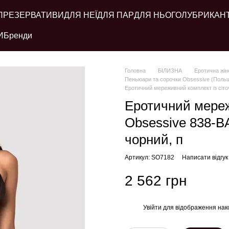
ПРЕЗЕРВАТИВИ
ДЛЯ НЕЇ
ДЛЯ ПАР
ДЛЯ НЬОГО
ЛУБРИКАН
И
Бренди
Головна
БІЛИЗНА
Еротична жін
Пеньюари та сорочки Obsessive (Поль
Еротичний мереживний комплект із сіточ
Еротичний мереж
Obsessive 838-BA
чорний, п
Артикул: SO7182
Написати відгук
2 562 грн
Увійти
для відображення нак
%