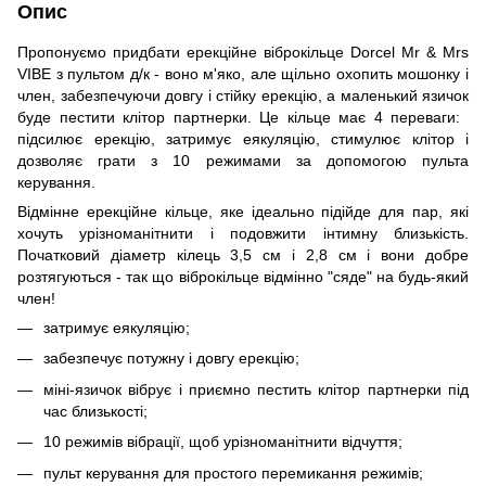
Опис
Пропонуємо придбати ерекційне віброкільце Dorcel Mr & Mrs
VIBE з пультом д/к - воно м'яко, але щільно охопить мошонку і
член, забезпечуючи довгу і стійку ерекцію, а маленький язичок
буде пестити клітор партнерки. Це кільце має 4 переваги: ​​
підсилює ерекцію, затримує еякуляцію, стимулює клітор і
дозволяє грати з 10 режимами за допомогою пульта
керування.
Відмінне ерекційне кільце, яке ідеально підійде для пар, які
хочуть урізноманітнити і подовжити інтимну близькість.
Початковий діаметр кілець 3,5 см і 2,8 см і вони добре
розтягуються - так що віброкільце відмінно "сяде" на будь-який
член!
затримує еякуляцію;
забезпечує потужну і довгу ерекцію;
міні-язичок вібрує і приємно пестить клітор партнерки під
час близькості;
10 режимів вібрації, щоб урізноманітнити відчуття;
пульт керування для простого перемикання режимів;