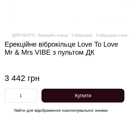
ДЛЯ НЬОГО
Ерекційні кільця
З вібрацією
З вібрацією Love 
Ерекційне віброкільце Love To Love
Mr & Mrs VIBE з пультом ДК
3 442 грн
Купити
Увійти
для відображення накопичувальної знижки
%