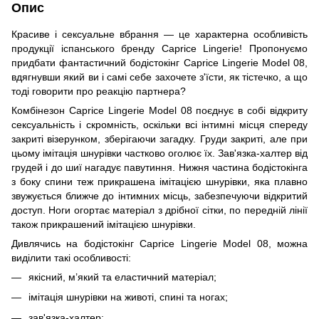
Опис
Красиве і сексуальне вбрання — це характерна особливість
продукції іспанського бренду Caprice Lingerie! Пропонуємо
придбати фантастичний бодістокінг Caprice Lingerie Model 08,
вдягнувши який ви і самі себе захочете з'їсти, як тістечко, а що
тоді говорити про реакцію партнера?
Комбінезон Caprice Lingerie Model 08 поєднує в собі відкриту
сексуальність і скромність, оскільки всі інтимні місця спереду
закриті візерунком, зберігаючи загадку. Груди закриті, але при
цьому імітація шнурівки частково оголює їх. Зав'язка-халтер від
грудей і до шиї нагадує павутиння. Нижня частина бодістокінга
з боку спини теж прикрашена імітацією шнурівки, яка плавно
звужується ближче до інтимних місць, забезпечуючи відкритий
доступ. Ноги огортає матеріал з дрібної сітки, по передній лінії
також прикрашений імітацією шнурівки.
Дивлячись на бодістокінг Caprice Lingerie Model 08, можна
виділити такі особливості:
якісний, м’який та еластичний матеріал;
імітація шнурівки на животі, спині та ногах;
зав'язка-халтер;