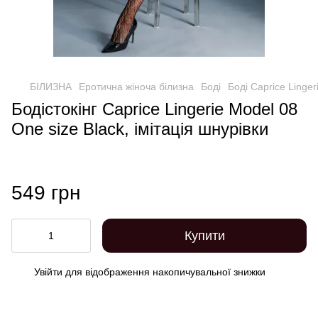
БІЛИЗНА
Еротична жіноча білизна
Боді
Боді Caprice Lingeri
Бодістокінг Caprice Lingerie Model 08
One size Black, імітація шнурівки
549 грн
Купити
Увійти
для відображення накопичувальної знижки
%