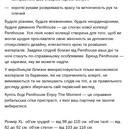
короткі рукави розкривають красу та витонченість рук та
плечей.
Будьте різними, будьте впевненими, будьте неординарними,
будьте дівчиною Penthouse — це слоган нової колекції
Penthouse. Уся лінія нової колекції створена для того, щоб ви
могли щодня прославляти свою жіночність за допомогою
спокусливого дизайну, елегантного крою та розкішних
матеріалів. Завдяки спідній білизні від Penthouse ваші дні та
ночі стануть по-справжньому особливими. Бренд Penthouse —
це харизма, яку ви можете надіти.
У виробництві білизни використовуються тільки високоякісні
матеріали та барвники, які не спричиняють алергії, не
вимиваються та не залишають слідів на тілі, а за правильного
догляду довго зберігають свій первісний вигляд.
Купіть боді Penthouse Enjoy The Moment — це справжня
рибальська сітка пристрасті, з якої ваш партнер не захоче
вибиратися.
Розмір XL: об’єм грудей — від 98 до 110 см; об’єм талії — від
82 до 92 см; об’єм стегон — від 103 до 118 см.