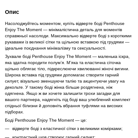
Опис
Насолоджуйтесь моментом, купіть відверте боді Penthouse
Enjoy The Moment — мінімалістична деталь для моментів
справжньої насолоди. Максимально відверте боді з короткими
рукавами із великої сітки та щільною вставкою під грудями —
ідеальне поєднання мінімалізму та сексуальності.
Зухвале боді Penthouse Enjoy The Moment — маленька іскра,
яка здатна породити полум’я. М’яка та еластична сіточка
щільно облягає тіло, підкреслюючи хвилюванні жіночі вигини.
Широка вставка під грудями допомагає створити гарний
силует, візуально зменшуючи талію та акцентуючи увагу на
декольте. У такому боді жінка більше роздягнена, ніж
одягнена. Якщо ж ви хочете залишити трохи загадки для
вашого партнера, надягніть під боді ваш улюблений комплект
спідньої білизни й доповніть вбрання туфлями на високих
підборах.
Боді Penthouse Enjoy The Moment — це:
відверте боді з еластичної сітки з великими комірками;
контрастний шов створює гарний силует;