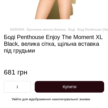
БІЛИЗНА
Еротична жіноча білизна
Боді
Боді Penthouse (Ні
Боді Penthouse Enjoy The Moment XL
Black, велика сітка, щільна вставка
під грудьми
681 грн
Купити
Увійти
для відображення накопичувальної знижки
%