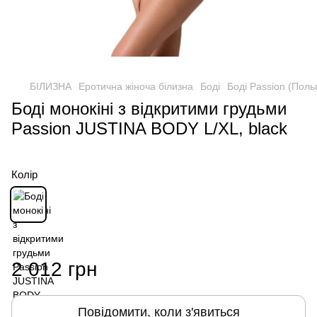
БІЛИЗНА
Еротична жіноча білизна
Боді
Боді Passion (Пол
Боді монокіні з відкритими грудьми
Passion JUSTINA BODY L/XL, black
Колір
2 012 грн
Повідомити, коли з'явиться