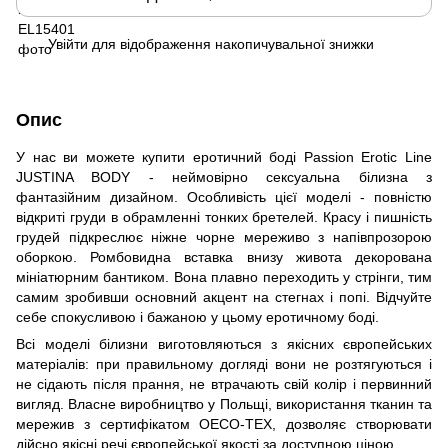
Увійти
для відображення накопичувальної знижки
%
Опис
У нас ви можете купити еротичний боді Passion Erotic Line
JUSTINA BODY - неймовірно сексуальна білизна з
фантазійним дизайном. Особливість цієї моделі - повністю
відкриті груди в обрамленні тонких бретелей. Красу і пишність
грудей підкреслює ніжне чорне мереживо з напівпрозорою
оборкою. Ромбовидна вставка внизу живота декорована
мініатюрним бантиком. Вона плавно переходить у стрінги, тим
самим зробивши основний акцент на стегнах і попі. Відчуйте
себе спокусливою і бажаною у цьому еротичному боді.
Всі моделі білизни виготовляються з якісних європейських
матеріалів: при правильному догляді вони не розтягуються і
не сідають після прання, не втрачають свій колір і первинний
вигляд. Власне виробництво у Польщі, використання тканин та
мережив з сертифікатом OECO-TEX, дозволяє створювати
дійсно якісні речі європейської якості за доступною ціною.