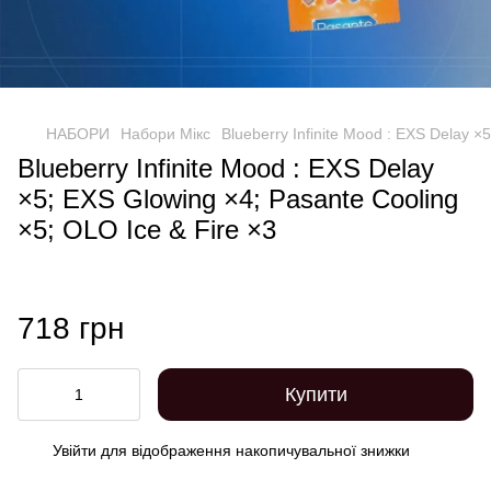
НАБОРИ
Набори Мікс
Blueberry Infinite Mood : EXS Delay ×
Blueberry Infinite Mood : EXS Delay
×5; EXS Glowing ×4; Pasante Cooling
×5; OLO Ice & Fire ×3
718 грн
Купити
Увійти
для відображення накопичувальної знижки
%