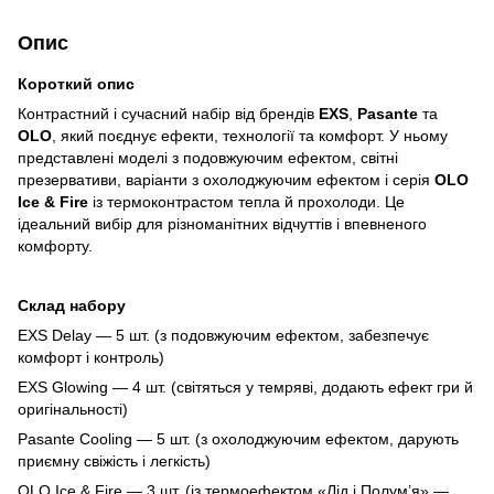
Опис
Короткий опис
Контрастний і сучасний набір від брендів
EXS
,
Pasante
та
OLO
, який поєднує ефекти, технології та комфорт. У ньому
представлені моделі з подовжуючим ефектом, світні
презервативи, варіанти з охолоджуючим ефектом і серія
OLO
Ice & Fire
із термоконтрастом тепла й прохолоди. Це
ідеальний вибір для різноманітних відчуттів і впевненого
комфорту.
Склад набору
EXS Delay — 5 шт. (з подовжуючим ефектом, забезпечує
комфорт і контроль)
EXS Glowing — 4 шт. (світяться у темряві, додають ефект гри й
оригінальності)
Pasante Cooling — 5 шт. (з охолоджуючим ефектом, дарують
приємну свіжість і легкість)
OLO Ice & Fire — 3 шт. (із термоефектом «Лід і Полум’я» —