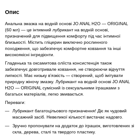
Опис
Анальна змазка на водній основі JO ANAL H2O — ORIGINAL
(60 мл) — це інтимний лубрикант на водній основі,
призначений для підвищення комфорту під час інтимної
близькості. Містить гліцерин виключно рослинного
походження, що забезпечує комфортне ковзання та інші
високоякісні інгредієнти.
Гладенька та оксамитова оліїста консистенція також
забезпечує довготривале ковзання, не створюючи відчуття
липкості. Має низьку в’язкість — створений, щоб імітувати
природну жіночу змазку. Лубрикант на водній основі JO ANAL
H2O — ORIGINAL сумісний із сексуальними іграшками з
багатьох матеріалів, легко змивається.
Переваги:
Лубрикант багатоцільового призначення! Діє як чудовий
масажний засіб. Невеликої кількості вистачає надовго.
Зручно пропонувати на додаток до іграшок, виготовлених зі
скла, дерева, сталі та твердого пластику.