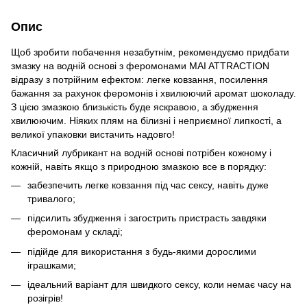
Опис
Щоб зробити побачення незабутнім, рекомендуємо придбати
змазку на водній основі з феромонами MAI ATTRACTION
відразу з потрійним ефектом: легке ковзання, посилення
бажання за рахунок феромонів і хвилюючий аромат шоколаду.
З цією змазкою близькість буде яскравою, а збудження
хвилюючим. Ніяких плям на білизні і неприємної липкості, а
великої упаковки вистачить надовго!
Класичний лубрикант на водній основі потрібен кожному і
кожній, навіть якщо з природною змазкою все в порядку:
забезпечить легке ковзання під час сексу, навіть дуже
тривалого;
підсилить збудження і загострить пристрасть завдяки
феромонам у складі;
підійде для використання з будь-якими дорослими
іграшками;
ідеальний варіант для швидкого сексу, коли немає часу на
розігрів!