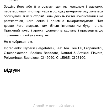
Зведіть його або її з розуму гарячим масажем і ласками,
перетворивши тіло партнера в солодку цукерочку, яку хочеться
облизувати зі всіх сторін! Гель досить густої консистенції і не
розтікається, його легко і приємно використовувати. Чим
довше його втирати, тим більш інтенсивним буде тепло.
Приємний колір і аромат доповнять картину і призведуть до
справжнього вибуху почуттів!
Не є лубрикантом.
Ingredients: Glycerin (Vegetable), Leaf Tea Tree Oil, Propanediol,
Gluconolactone, Sodium Benzoate, Natural & Artificial Flavors,
Polysorbate, Sucralose, Cl 42090, Cl 15985, Cl 26100.
Відгуки
Додайте перший відгук