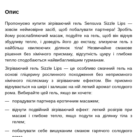
Опис
Пропонуємо купити зігріваючий гель Sensuva Sizzle Lips —
зовсім неймовірне засіб, щоб побалувати партнера! Зробіть
йому розслабляючий масаж, подуйте на гель, щоб він відчув
збудливу тепло, і доведіть його до екстазу, злизуючи гель з
найбільш хвилюючих ділянок тіла! Незвичайне смакове
рішення без хімічного присмаку, відсутність цукру і глибоке
тепло сподобаються найвибагливішим гурманам.
Зігріваючий гель Sizzle Lips — це особливо смачний гель на
основі гліцерину рослинного походження без неприємного
хімічного післясмаку з зігріваючим ефектом. Він приємно
відчувається на шкірі і залишає на ній легкий аромат солодкого
рома. Вибирайте цей гель, якщо ви хочете:
порадувати партнера еротичним масажем;
відчути подвійний зігріваючий ефект: легкий розігрів при
масажі і глибоке тепло, якщо подути на ділянку тіла з
гелем;
побалувати себе вишуканим смаком гарячого солодкого
рома.