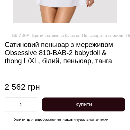
БІЛИЗНА
Еротична жіноча білизна
Пеньюари та сорочки
П
Сатиновий пеньюар з мереживом
Obsessive 810-BAB-2 babydoll &
thong L/XL, білий, пеньюар, танга
2 562 грн
Купити
Увійти
для відображення накопичувальної знижки
%