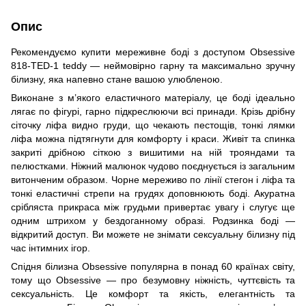
Опис
Рекомендуємо купити мереживне боді з доступом Obsessive
818-TED-1 teddy — неймовірно гарну та максимально зручну
білизну, яка напевно стане вашою улюбленою.
Виконане з м’якого еластичного матеріалу, це боді ідеально
лягає по фігурі, гарно підкреслюючи всі принади. Крізь дрібну
сіточку ліфа видно груди, що чекають пестощів, тонкі лямки
ліфа можна підтягнути для комфорту і краси. Живіт та спинка
закриті дрібною сіткою з вишитими на ній трояндами та
пелюстками. Ніжний малюнок чудово поєднується із загальним
витонченим образом. Чорне мереживо по лінії стегон і ліфа та
тонкі еластичні стрепи на грудях доповнюють боді. Акуратна
срібляста прикраса між грудьми привертає увагу і слугує ще
одним штрихом у бездоганному образі. Родзинка боді —
відкритий доступ. Ви можете не знімати сексуальну білизну під
час інтимних ігор.
Спідня білизна Obsessive популярна в понад 60 країнах світу,
тому що Obsessive — про безумовну ніжність, чуттєвість та
сексуальність. Це комфорт та якість, елегантність та