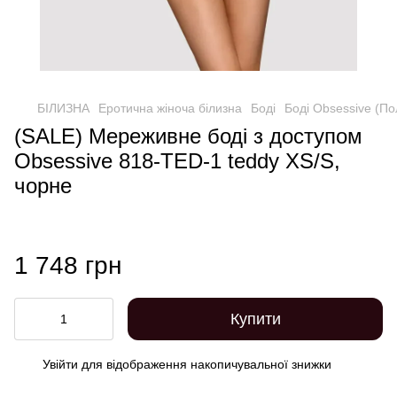
БІЛИЗНА
Еротична жіноча білизна
Боді
Боді Obsessive (П
(SALE) Мереживне боді з доступом
Obsessive 818-TED-1 teddy XS/S,
чорне
1 748 грн
Купити
Увійти
для відображення накопичувальної знижки
%