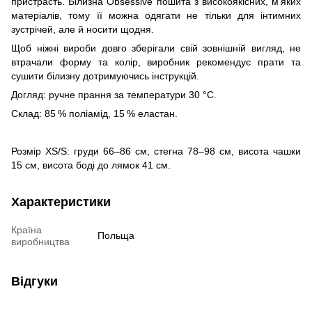
пристрасть. Білизна Obsessive пошита з високоякісних, м’яких
матеріалів, тому її можна одягати не тільки для інтимних
зустрічей, але й носити щодня.
Щоб ніжні вироби довго зберігали свій зовнішній вигляд, не
втрачали форму та колір, виробник рекомендує прати та
сушити білизну дотримуючись інструкцій.
Догляд: ручне прання за температури 30 °C.
Склад: 85 % поліамід, 15 % еластан.
Розмір XS/S: груди 66–86 см, стегна 78–98 см, висота чашки
15 см, висота боді до лямок 41 см.
Характеристики
Країна
Польща
виробництва
Відгуки