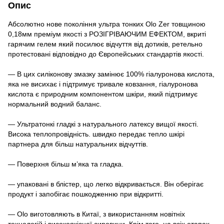
Опис
Абсолютно нове покоління ультра тонких Olo Zer товщиною
0,18мм преміум якості з РОЗІГРІВАЮЧИМ ЕФЕКТОМ, вкриті
гарячим гелем який посилює відчуття від дотиків, ретельно
протестовані відповідно до Європейських стандартів якості.
— В цих силіконову змазку замінює 100% гіалуронова кислота,
яка не висихає і підтримує тривале ковзання, гіалуронова
кислота є природним компонентом шкіри, який підтримує
нормальний водний баланс.
— Ультратонкі гладкі з натурального латексу вищої якості.
Висока теплопровідність. швидко передає тепло шкірі
партнера для більш натуральних відчуттів.
— Поверхня більш м’яка та гладка.
— упаковані в блістер, що легко відкривається. Він оберігає
продукт і запобігає пошкодженню при відкритті.
— Olo виготовляють в Китаї, з використанням новітніх