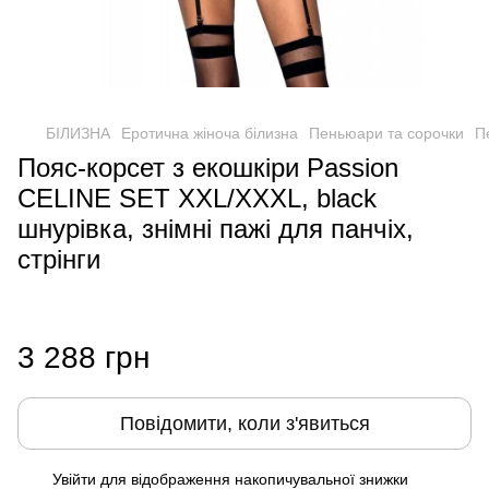
БІЛИЗНА
Еротична жіноча білизна
Пеньюари та сорочки
П
Пояс-корсет з екошкіри Passion
CELINE SET XXL/XXXL, black
шнурівка, знімні пажі для панчіх,
стрінги
3 288 грн
Повідомити, коли з'явиться
Увійти
для відображення накопичувальної знижки
%