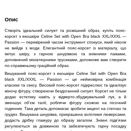
Опис
Створіть ідеальний силует та розкішний образ, купіть пояс-
корсет з екошкіри Celine Set with Open Bra black XXL/XXXL —
Passion — перевірений часом інструмент спокуси, який ніколи
не вийде з моди. Елегантний пояс-корсет із матеріалу, що
імітує шкіру, з гарною шнурівкою та знімними пажами,
доповнений мініатюрними трусиками, допоможе вам створити
по-справжньому граційний образ.
Вишуканий пояс-корсет з екошкіри Celine Set with Open Bra
black XXL/XXXL — Passion — це неймовірна комбінація
класики та сексу. Високий пояс-корсет підкреслює та ідеалізує
жіночу фігуру, створюючи бездоганний силует. Корсет не тільки
додає естетику навіть у відверто-збуджувальний лук, а й
зменшує об’єм талії, роблячи фігуру схожою на пісочний
годинник. Така деталь допомагає зробити акцент на стегнах та
грудях. Вишукана шнурівка, прикрашена золотими люверсами,
додасть дрібку гламуру до образу загалом. Знімні підв’язки
регулюються за довжиною та забезпечують гарну посадку