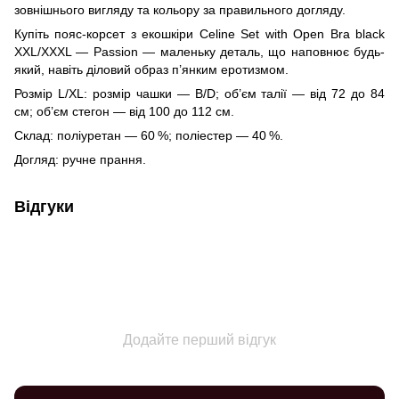
зовнішнього вигляду та кольору за правильного догляду.
Купіть пояс-корсет з екошкіри Celine Set with Open Bra black
XXL/XXXL — Passion — маленьку деталь, що наповнює будь-
який, навіть діловий образ п’янким еротизмом.
Розмір L/XL: розмір чашки — B/D; об’єм талії — від 72 до 84
см; об’єм стегон — від 100 до 112 см.
Склад: поліуретан — 60 %; поліестер — 40 %.
Догляд: ручне прання.
Відгуки
Додайте перший відгук