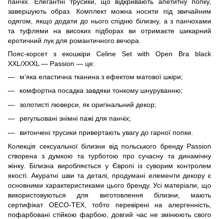
панчіх. Елегантні трусики, що відкривають апетитну попку,
завершують образ. Комплект можна носити під звичайним
одягом, якщо додати до нього спідню білизну, а з панчохами
та туфлями на високих підборах ви отримаєте шикарний
еротичний лук для романтичного вечора.
Пояс-корсет з екошкіри Celine Set with Open Bra black
XXL/XXXL — Passion — це:
м’яка еластична тканина з ефектом матової шкіри;
комфортна посадка завдяки тонкому шнуруванню;
золотисті люверси, як оригінальний декор;
регульовані знімні пажі для панчіх;
витончені трусики привертають увагу до гарної попки.
Колекція сексуальної білизни від польського бренду Passion
створена з думкою та турботою про сучасну та динамічну
жінку. Білизна виробляється у Європі із суворим контролем
якості. Акуратні шви та деталі, продумані елементи декору є
основними характеристиками цього бренду. Усі матеріали, що
використовуються для виготовлення білизни, мають
сертифікат OECO-TEX, тобто перевірені на алергенність,
пофарбовані стійкою фарбою, довгий час не змінюють свого