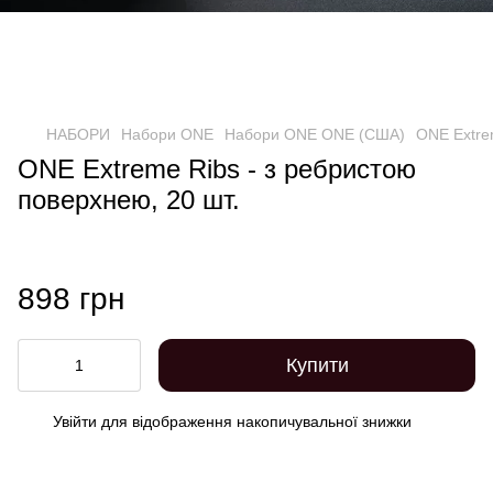
НАБОРИ
Набори ONE
Набори ONE ONE (США)
ONE Extre
ONE Extreme Ribs - з ребристою
поверхнею, 20 шт.
898 грн
Купити
Увійти
для відображення накопичувальної знижки
%