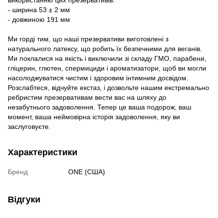
використанню цих презервативів:
- ширина 53 ± 2 мм
- довжиною 191 мм
Ми горді тим, що наші презервативи виготовлені з
натурального латексу, що робить їх безпечними для веганів.
Ми поклалися на якість і виключили зі складу ГМО, парабени,
гліцерин, глютен, спермициди і ароматизатори, щоб ви могли
насолоджуватися чистим і здоровим інтимним досвідом.
Розслабтеся, відчуйте екстаз, і дозвольте нашим екстремально
ребристим презервативам вести вас на шляху до
незабутнього задоволення. Тепер це ваша подорож, ваш
момент, ваша неймовірна історія задоволення, яку ви
заслуговуєте.
Характеристики
Бренд
ONE (США)
Відгуки