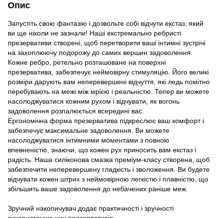
Опис
Запустіть свою фантазію і дозвольте собі відчути екстаз, який
ви ще ніколи не зазнали! Наші екстремально ребристі
презервативи створені, щоб перетворити ваші інтимні зустрічі
на захоплюючу подорожу до самих вершин задоволення.
Кожне ребро, ретельно розташоване на поверхні
презерватива, забезпечує неймовірну стимуляцію. Його великі
розміри дарують вам неперевершені відчуття, які ледь помітно
перебувають на межі між мрією і реальністю. Тепер ви можете
насолоджуватися кожним рухом і відчувати, як вогонь
задоволення розпалюється всередині вас.
Ергономічна форма презерватива підкреслює ваш комфорт і
забезпечує максимальне задоволення. Ви можете
насолоджуватися інтимними моментами з повною
впевненістю, знаючи, що кожен рух приносить вам екстаз і
радість. Наша силіконова смазка преміум-класу створена, щоб
забезпечити неперевершену гладкість і зволоження. Ви будете
відчувати кожен штрих з неймовірною легкістю і плавністю, що
збільшить ваше задоволення до небачених раніше меж.
Зручний накопичувач додає практичності і зручності