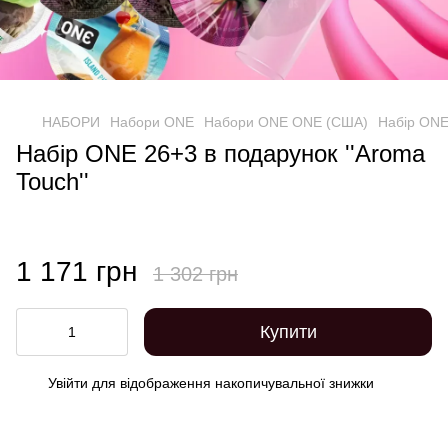
НАБОРИ
Набори ONE
Набори ONE ONE (США)
Набір ONE 
Набір ONE 26+3 в подарунок ''Aroma
Touch''
1 171 грн
1 302 грн
Купити
Увійти
для відображення накопичувальної знижки
%